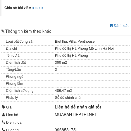
Chia sẻ bài viết:
0
HOT!
Đánh dấu
Thông tin kèm theo khác
Loại bất động sản
Biệt thự, Villa, Penthouse
Địa chỉ
Khu đô thị Hà Phong Mê Linh Hà Nội
Tên dự án
Khu đô thị Hà Phong
Diện tích đất
300 m2
Tầng/Lầu
3
Phòng ngủ
Phòng tắm
Diện tích sử dụng
486,47 m2
Pháp lý
Sổ đỏ chính chủ
Liên hệ để nhận giá tốt
Giá
MUABANTIEPTHI.NET
Liên hệ
Điện thoại
0968581751
Di động