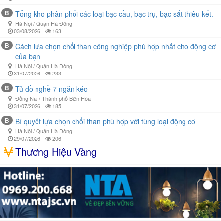
B
Tổng kho phân phối các loại bạc cầu, bạc trụ, bạc sắt thiêu kết.
Hà Nội / Quận Hà Đông
03/08/2026
163
B
Cách lựa chọn chổi than công nghiệp phù hợp nhất cho động cơ
của bạn
Hà Nội / Quận Hà Đông
31/07/2026
233
B
Tủ đồ nghề 7 ngăn kéo
Đồng Nai / Thành phố Biên Hòa
31/07/2026
185
B
Bí quyết lựa chọn chổi than phù hợp với từng loại động cơ
Hà Nội / Quận Hà Đông
29/07/2026
206
Thương Hiệu Vàng