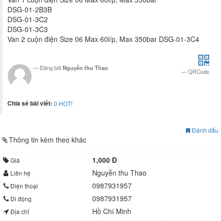
DSG-01-2B3B
DSG-01-3C2
DSG-01-3C3
Van 2 cuộn điện Size 06 Max 60l/p, Max 350bar DSG-01-3C4
Đăng bởi
Nguyễn thu Thao
QRCode
Chia sẻ bài viết:
0
HOT!
Đánh dấu
Thông tin kèm theo khác
1,000 Đ
Giá
Nguyễn thu Thao
Liên hệ
0987931957
Điện thoại
0987931957
Di động
Hồ Chí Minh
Địa chỉ