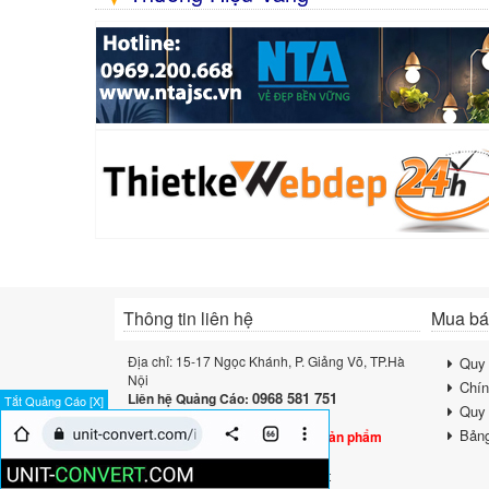
Thông tin liên hệ
Mua bán
Địa chỉ: 15-17 Ngọc Khánh, P. Giảng Võ, TP.Hà
Quy 
Nội
Chín
0968 581 751
Liên hệ Quảng Cáo:
Tắt Quảng Cáo [X]
Quy 
Lưu ý:
Bảng
Sàn không trực tiếp bán bất kỳ sản phẩm
nào nhé
Email:
contact@muabantiepthi.net