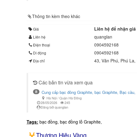
Thông tin kèm theo khác
Liên hệ để nhận giá 
Giá
quanglan
Liên hệ
0904592168
Điện thoại
0904592168
Di động
43, Văn Phú, Phú La,
Địa chỉ
Các bản tin vừa xem qua
Cung cấp bạc đồng Graphite, bạc Graphite, Bạc cầu,
B
Hà Nội / Quận Hà Đông
28/05/2026
245
Đăng bởi quanglan
Tags:
bạc đồng, bạc đồng lỗ Graphite,
Thương Hiệu Vàng