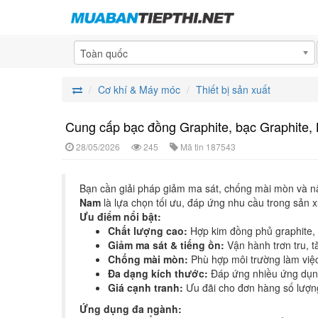
Toàn quốc
Cơ khí & Máy móc
Thiết bị sản xuất
Cung cấp bạc đồng Graphite, bạc Graphite,
28/05/2026
245
Mã tin
187543
Bạn cần giải pháp giảm ma sát, chống mài mòn và 
Nam
là lựa chọn tối ưu, đáp ứng nhu cầu trong sản 
Ưu điểm nổi bật:
Chất lượng cao:
Hợp kim đồng phủ graphite, bề
Giảm ma sát & tiếng ồn:
Vận hành trơn tru, tăn
Chống mài mòn:
Phù hợp môi trường làm việc
Đa dạng kích thước:
Đáp ứng nhiều ứng dụn
Giá cạnh tranh:
Ưu đãi cho đơn hàng số lượng
Ứng dụng đa ngành: