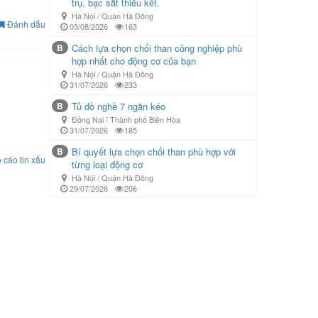
trụ, bạc sắt thiêu kết.
Hà Nội / Quận Hà Đông
Đánh dấu
03/08/2026
163
B
Cách lựa chọn chổi than công nghiệp phù
hợp nhất cho động cơ của bạn
Hà Nội / Quận Hà Đông
31/07/2026
233
B
Tủ đồ nghề 7 ngăn kéo
Đồng Nai / Thành phố Biên Hòa
31/07/2026
185
B
Bí quyết lựa chọn chổi than phù hợp với
 cáo tin xấu
từng loại động cơ
Hà Nội / Quận Hà Đông
29/07/2026
206