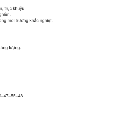
.
, trục khuỷu.
ghiền.
trong môi trường khắc nghiệt.
năng lượng.
86–47–55–48