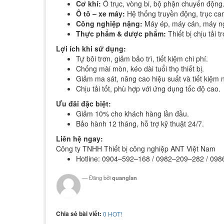
Cơ khí:
Ổ trục, vòng bi, bộ phận chuyển động
Ô tô – xe máy:
Hệ thống truyền động, trục cam
Công nghiệp nặng:
Máy ép, máy cán, máy n
Thực phẩm & dược phẩm:
Thiết bị chịu tải 
Lợi ích khi sử dụng:
Tự bôi trơn, giảm bảo trì, tiết kiệm chi phí.
Chống mài mòn, kéo dài tuổi thọ thiết bị.
Giảm ma sát, nâng cao hiệu suất và tiết kiệm 
Chịu tải tốt, phù hợp với ứng dụng tốc độ cao.
Ưu đãi đặc biệt:
Giảm 10% cho khách hàng lần đầu.
Bảo hành 12 tháng, hỗ trợ kỹ thuật 24/7.
Liên hệ ngay:
Công ty TNHH Thiết bị công nghiệp ANT Việt Nam
Hotline: 0904–592–168 / 0982–209–282 / 09
Đăng bởi
quanglan
Chia sẻ bài viết:
0
HOT!