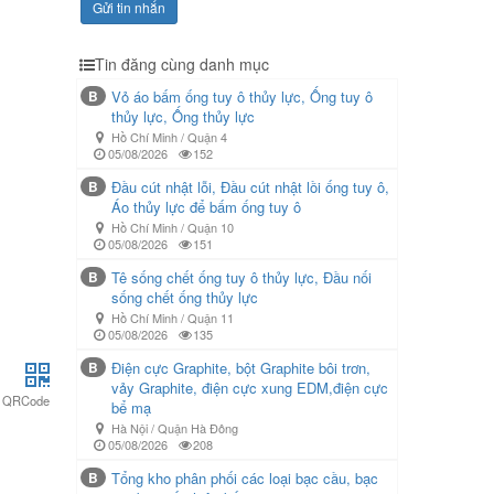
Gửi tin nhắn
Tin đăng cùng danh mục
B
Vỏ áo bấm ống tuy ô thủy lực, Ống tuy ô
thủy lực, Ống thủy lực
Hồ Chí Minh / Quận 4
05/08/2026
152
B
Đầu cút nhật lỗi, Đầu cút nhật lồi ống tuy ô,
Áo thủy lực để bấm ống tuy ô
Hồ Chí Minh / Quận 10
05/08/2026
151
B
Tê sống chết ống tuy ô thủy lực, Đầu nối
sống chết ống thủy lực
Hồ Chí Minh / Quận 11
05/08/2026
135
B
Điện cực Graphite, bột Graphite bôi trơn,
vảy Graphite, điện cực xung EDM,điện cực
QRCode
bể mạ
Hà Nội / Quận Hà Đông
05/08/2026
208
B
Tổng kho phân phối các loại bạc cầu, bạc