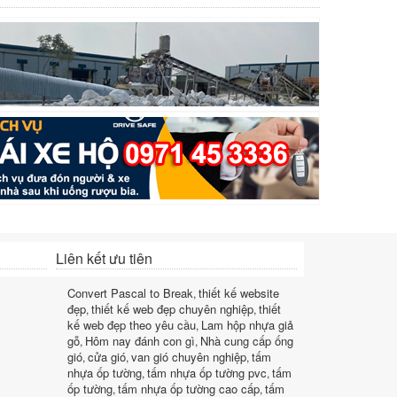
Liên kết ưu tiên
Convert Pascal to Break
thiết kế website
,
đẹp
thiết kế web đẹp chuyên nghiệp
thiết
,
,
kế web đẹp theo yêu cầu
Lam hộp nhựa giả
,
gỗ
Hôm nay đánh con gì
Nhà cung cấp ống
,
,
gió
cửa gió
van gió chuyên nghiệp
tấm
,
,
,
nhựa ốp tường
tấm nhựa ốp tường pvc
tấm
,
,
ốp tường
tấm nhựa ốp tường cao cấp
tấm
,
,