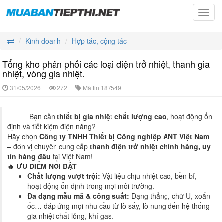
Toggl
navig
Kinh doanh
Hợp tác, cộng tác
Tổng kho phân phối các loại điện trở nhiệt, thanh gia
nhiệt, vòng gia nhiệt.
31/05/2026
272
Mã tin
187549
Bạn cần
thiết bị gia nhiệt chất lượng cao
, hoạt động ổn
định và tiết kiệm điện năng?
Hãy chọn
Công ty TNHH Thiết bị Công nghiệp ANT Việt Nam
– đơn vị chuyên cung cấp
thanh điện trở nhiệt chính hãng, uy
tín hàng đầu
tại Việt Nam!
🔥 ƯU ĐIỂM NỔI BẬT
Chất lượng vượt trội:
Vật liệu chịu nhiệt cao, bền bỉ,
hoạt động ổn định trong mọi môi trường.
Đa dạng mẫu mã & công suất:
Dạng thẳng, chữ U, xoắn
ốc… đáp ứng mọi nhu cầu từ lò sấy, lò nung đến hệ thống
gia nhiệt chất lỏng, khí gas.