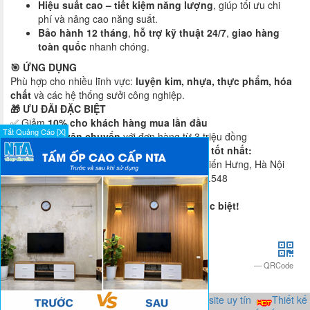
Hiệu suất cao – tiết kiệm năng lượng
, giúp tối ưu chi
phí và nâng cao năng suất.
Bảo hành 12 tháng
,
hỗ trợ kỹ thuật 24/7
,
giao hàng
toàn quốc
nhanh chóng.
🎯 ỨNG DỤNG
Phù hợp cho nhiều lĩnh vực:
luyện kim, nhựa, thực phẩm, hóa
chất
và các hệ thống sưởi công nghiệp.
🎁 ƯU ĐÃI ĐẶC BIỆT
✅ Giảm
10% cho khách hàng mua lần đầu
Tắt Quảng Cáo [X]
✅
Miễn phí vận chuyển
với đơn hàng từ 3 triệu đồng
📞
Liên hệ ngay để được tư vấn & báo giá tốt nhất:
ANT Việt Nam
– Số 43 TT1, KĐT Văn Phú, Kiến Hưng, Hà Nội
📱 0904.592.168 – 0982.209.282 – 0986.475.548
🌐 thietbicongnghiepant.net
✨
ANT Việt Nam – Chất lượng tạo nên khác biệt!
Đăng bởi
quanglan
QRCode
Chia sẻ bài viết:
0
HOT!
Thiết kế web uy tín
Công ty thiết kế website uy tín
Thiết kế