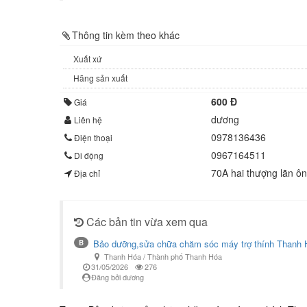
Thông tin kèm theo khác
Xuất xứ
Hãng sản xuất
600 Đ
Giá
dương
Liên hệ
0978136436
Điện thoại
0967164511
Di động
70A hai thượng lãn ô
Địa chỉ
Các bản tin vừa xem qua
Bảo dưỡng,sửa chữa chăm sóc máy trợ thính Thanh 
B
Thanh Hóa / Thành phố Thanh Hóa
31/05/2026
276
Đăng bởi dương