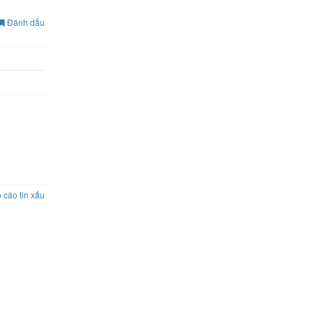
Đánh dấu
 cáo tin xấu