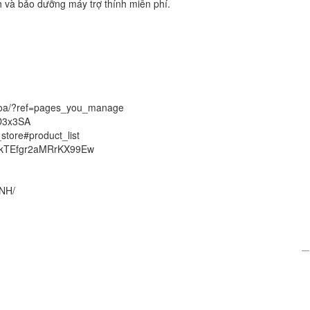
 và bảo dưỡng máy trợ thính miễn phí.
hhoa/?ref=pages_you_manage
RD3x3SA
_store#product_list
qLkTEfgr2aMRrKX99Ew
NH/