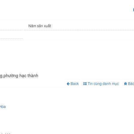
Năm sản xuất
ng,phường hạc thành
Back
Tin cùng danh mục
Báo
Hóa