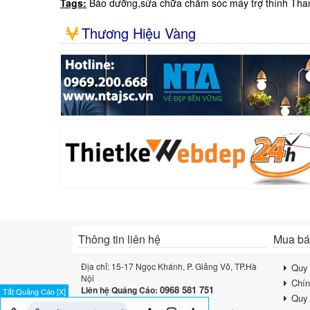
Tags:
Bảo dưỡng,sửa chữa chăm sóc máy trợ thính Tha
Thương Hiệu Vàng
Thông tin liên hệ
Mua bán
Địa chỉ: 15-17 Ngọc Khánh, P. Giảng Võ, TP.Hà
Quy 
Nội
Chín
0968 581 751
Liên hệ Quảng Cáo:
Tắt Quảng Cáo [X]
Quy 
Lưu ý: