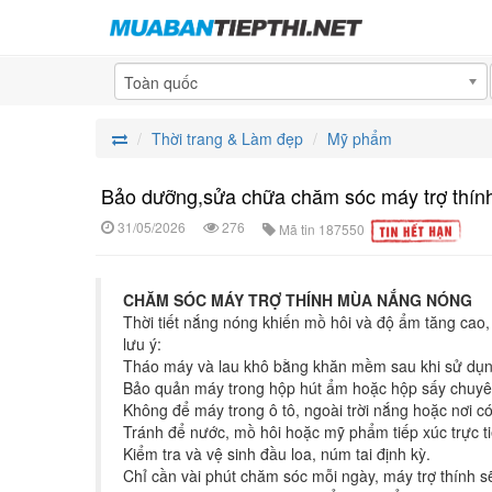
Toàn quốc
Thời trang & Làm đẹp
Mỹ phẩm
Bảo dưỡng,sửa chữa chăm sóc máy trợ thí
31/05/2026
276
Mã tin
187550
CHĂM SÓC MÁY TRỢ THÍNH MÙA NẮNG NÓNG
Thời tiết nắng nóng khiến mồ hôi và độ ẩm tăng cao,
lưu ý:
Tháo máy và lau khô bằng khăn mềm sau khi sử dụn
Bảo quản máy trong hộp hút ẩm hoặc hộp sấy chuyên
Không để máy trong ô tô, ngoài trời nắng hoặc nơi có
Tránh để nước, mồ hôi hoặc mỹ phẩm tiếp xúc trực ti
Kiểm tra và vệ sinh đầu loa, núm tai định kỳ.
Chỉ cần vài phút chăm sóc mỗi ngày, máy trợ thính s