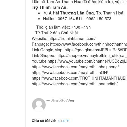
Liên hệ Tâm An Thanh Hóa để được kiểm tra, vệ sinh
Trợ Thính Tâm An:
70 A Hải Thượng Lãn Ông
, Tp. Thanh Hoá
Hotline: 0967 164 511 - 0962 150 573
Thời gian làm việc: 7h30 - 19h
Từ Thứ 2 đến Chủ Nhật.
Website: https://trothinhtaman.com/
Fanpage: https://www.facebook.com/thinhhocthan
Link Google Map: https://goo.gl/maps/JEBLsfRe58
Link Shopee: https://shopee.vn/maytrothinh_officical
Youtube https://www.youtube.com/channel/UCDd2
https://www.facebook.com/maytrothinhhaiphong/
https://www.facebook.com/maytrothinhQN/
https://www.facebook.com/TROTHINHTAMANTHAIBI
https://www.facebook.com/maytrothinhnamdinh/
Đăng bởi
dương
Chia sẻ bài viết:
0
HOT!