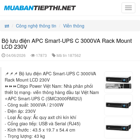
Toggl
navig
Công nghệ thông tin
Viễn thông
Bộ lưu điện APC Smart-UPS C 3000VA Rack Mount
LCD 230V
04/06/2026
17873
Mã tin
187562
📌📌📌 Bộ lưu điện APC Smart-UPS C 3000VA
Rack Mount LCD 230V
⏩⏩⏩Citigo Power Việt Nam: Nhà phân phối
thiết bị mạng- viễn thông hàng đầu tại Việt Nam
⭐APC Smart-UPS C (SMC3000RMI2U)
- Công suất: 3000VA / 2100W
- Điện áp: 230V
- Loại Ắc quy: Ắc quy axit chì kín khí
- Cổng giao tiếp: USB và Serial (RJ45)
- Kích thước : 43.5 x 19.7 x 54.4 cm
- Trọng lượng: 43 kg