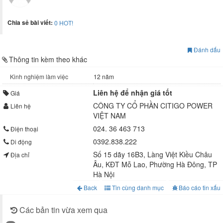
Chia sẻ bài viết:
0
HOT!
Đánh dấu
Thông tin kèm theo khác
Kinh nghiệm làm việc
12 năm
Liên hệ để nhận giá tốt
Giá
CÔNG TY CỔ PHẦN CITIGO POWER
Liên hệ
VIỆT NAM
024. 36 463 713
Điện thoại
0392.838.222
Di động
Số 15 dãy 16B3, Làng Việt Kiều Châu
Địa chỉ
Âu, KĐT Mỗ Lao, Phường Hà Đông, TP
Hà Nội
Back
Tin cùng danh mục
Báo cáo tin xấu
Các bản tin vừa xem qua