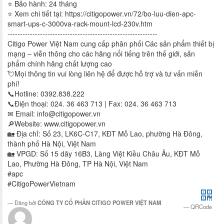
⭐ Bảo hành: 24 tháng
⭐ Xem chi tiết tại: https://citigopower.vn/72/bo-luu-dien-apc-
smart-ups-c-3000va-rack-mount-lcd-230v.htm
------------------------------------------------------------
Citigo Power Việt Nam cung cấp phân phối Các sản phẩm thiết bị
mạng – viễn thông cho các hãng nổi tiếng trên thế giới, sản
phẩm chính hãng chất lượng cao
💘Mọi thông tin vui lòng liên hệ để được hỗ trợ và tư vấn miễn
phí!
📞Hotline: 0392.838.222
📞Điện thoại: 024. 36 463 713 | Fax: 024. 36 463 713
✉ Email:
info@citigopower.vn
🔎Website: www.citigopower.vn
🏡 Địa chỉ: Số 23, LK6C-C17, KĐT Mỗ Lao, phường Hà Đông,
thành phố Hà Nội, Việt Nam
🏡 VPGD: Số 15 dãy 16B3, Làng Việt Kiều Châu Âu, KĐT Mỗ
Lao, Phường Hà Đông, TP Hà Nội, Việt Nam
#apc
#CitigoPowerVietnam
Đăng bởi
CÔNG TY CỔ PHẦN CITIGO POWER VIỆT NAM
QRCode