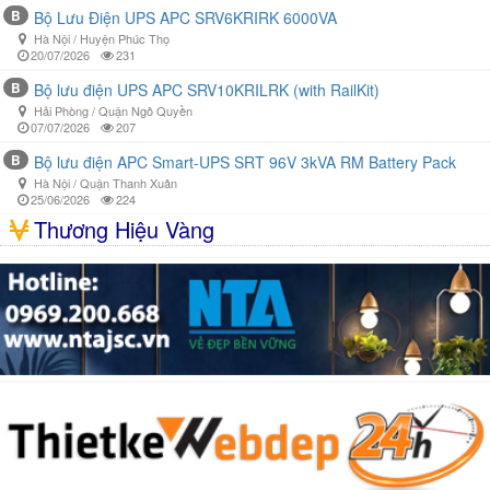
B
Bộ Lưu Điện UPS APC SRV6KRIRK 6000VA
Hà Nội / Huyện Phúc Thọ
20/07/2026
231
B
Bộ lưu điện UPS APC SRV10KRILRK (with RailKit)
Hải Phòng / Quận Ngô Quyền
07/07/2026
207
B
Bộ lưu điện APC Smart-UPS SRT 96V 3kVA RM Battery Pack
Hà Nội / Quận Thanh Xuân
25/06/2026
224
Thương Hiệu Vàng