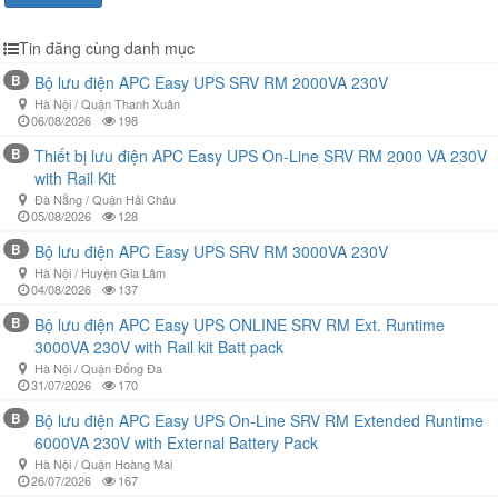
Tin đăng cùng danh mục
B
Bộ lưu điện APC Easy UPS SRV RM 2000VA 230V
Hà Nội / Quận Thanh Xuân
06/08/2026
198
B
Thiết bị lưu điện APC Easy UPS On-Line SRV RM 2000 VA 230V
with Rail Kit
Đà Nẵng / Quận Hải Châu
05/08/2026
128
B
Bộ lưu điện APC Easy UPS SRV RM 3000VA 230V
Hà Nội / Huyện Gia Lâm
04/08/2026
137
B
Bộ lưu điện APC Easy UPS ONLINE SRV RM Ext. Runtime
3000VA 230V with Rail kit Batt pack
Hà Nội / Quận Đống Đa
31/07/2026
170
B
Bộ lưu điện APC Easy UPS On-Line SRV RM Extended Runtime
6000VA 230V with External Battery Pack
Hà Nội / Quận Hoàng Mai
26/07/2026
167