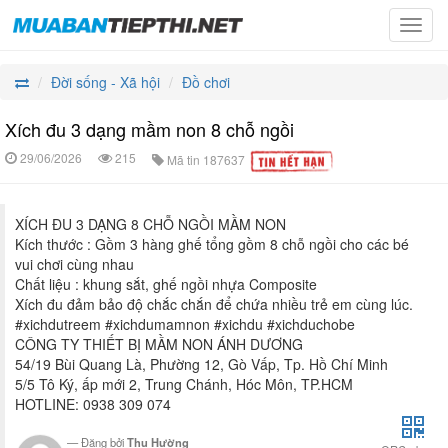
Toggl
navig
Đời sống - Xã hội
Đồ chơi
Xích đu 3 dạng mầm non 8 chỗ ngồi
29/06/2026
215
Mã tin
187637
XÍCH ĐU 3 DẠNG 8 CHỖ NGỒI MẦM NON
Kích thước : Gồm 3 hàng ghế tổng gồm 8 chỗ ngồi cho các bé
vui chơi cùng nhau
Chất liệu : khung sắt, ghế ngồi nhựa Composite
Xích đu đảm bảo độ chắc chắn để chứa nhiều trẻ em cùng lúc.
#xichdutreem #xichdumamnon #xichdu #xichduchobe
CÔNG TY THIẾT BỊ MẦM NON ÁNH DƯƠNG
54/19 Bùi Quang Là, Phường 12, Gò Vấp, Tp. Hồ Chí Minh
5/5 Tô Ký, ấp mới 2, Trung Chánh, Hóc Môn, TP.HCM
HOTLINE: 0938 309 074
Đăng bởi
Thu Hường