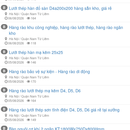
B
Lưới thép hàn đổ sàn D4a200x200 hàng sẵn kho, giá rẻ
Hà Nội / Quận Nam Từ Liêm
06/08/2026
164
B
Hàng rào khu công nghiệp, hàng rào lưới thép, hàng rào ngăn
kho
Hà Nội / Quận Nam Từ Liêm
06/08/2026
118
B
Lưới thép hàn mạ kẽm 25x25
Hà Nội / Quận Nam Từ Liêm
05/08/2026
146
B
Hàng rào bảo vệ sự kiện - Hàng rào di động
Hà Nội / Quận Nam Từ Liêm
05/08/2026
170
B
Hàng rào lưới thép mạ kẽm D4, D5, D6
Hà Nội / Quận Nam Từ Liêm
05/08/2026
164
B
Hàng rào lưới thép sơn tĩnh điện D4, D5, D6 giá rẻ tại xưởng
Hà Nội / Quận Nam Từ Liêm
05/08/2026
149
B
Bàn nguội cơ khí 2 ngăn KT:1800Wx750Dx800Hmm