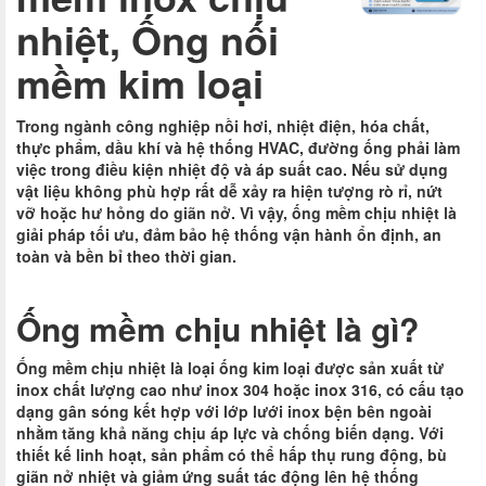
nhiệt, Ống nối
mềm kim loại
Trong ngành công nghiệp nồi hơi, nhiệt điện, hóa chất,
thực phẩm, dầu khí và hệ thống HVAC, đường ống phải làm
việc trong điều kiện nhiệt độ và áp suất cao. Nếu sử dụng
vật liệu không phù hợp rất dễ xảy ra hiện tượng rò rỉ, nứt
vỡ hoặc hư hỏng do giãn nở. Vì vậy, ống mềm chịu nhiệt là
giải pháp tối ưu, đảm bảo hệ thống vận hành ổn định, an
toàn và bền bỉ theo thời gian.
Ống mềm chịu nhiệt là gì?
Ống mềm chịu nhiệt là loại ống kim loại được sản xuất từ
inox chất lượng cao như inox 304 hoặc inox 316, có cấu tạo
dạng gân sóng kết hợp với lớp lưới inox bện bên ngoài
nhằm tăng khả năng chịu áp lực và chống biến dạng. Với
thiết kế linh hoạt, sản phẩm có thể hấp thụ rung động, bù
giãn nở nhiệt và giảm ứng suất tác động lên hệ thống