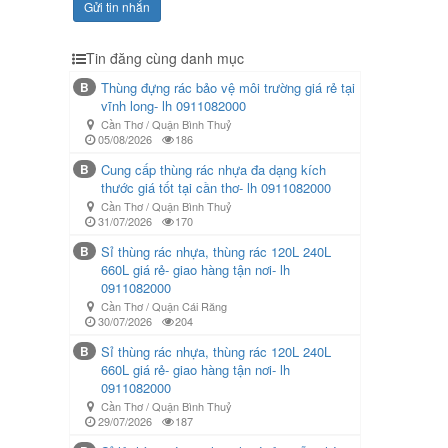
Gửi tin nhắn
Tin đăng cùng danh mục
B
Thùng đựng rác bảo vệ môi trường giá rẻ tại
vĩnh long- lh 0911082000
Cần Thơ / Quận Bình Thuỷ
05/08/2026
186
B
Cung cấp thùng rác nhựa đa dạng kích
thước giá tốt tại cần thơ- lh 0911082000
Cần Thơ / Quận Bình Thuỷ
31/07/2026
170
B
Sỉ thùng rác nhựa, thùng rác 120L 240L
660L giá rẻ- giao hàng tận nơi- lh
0911082000
Cần Thơ / Quận Cái Răng
30/07/2026
204
B
Sỉ thùng rác nhựa, thùng rác 120L 240L
660L giá rẻ- giao hàng tận nơi- lh
0911082000
Cần Thơ / Quận Bình Thuỷ
29/07/2026
187