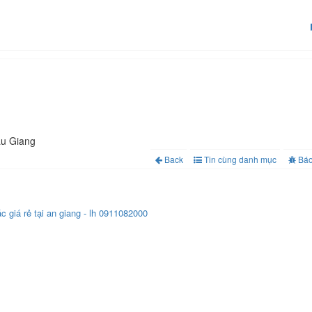
u Giang
Back
Tin cùng danh mục
Báo
c giá rẻ tại an giang - lh 0911082000