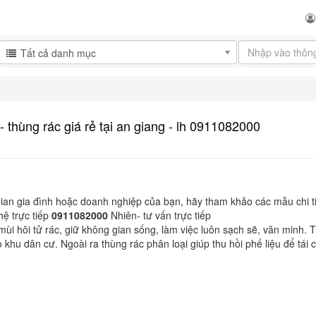
Tất cả danh mục
- thùng rác giá rẻ tại an giang - lh 0911082000
gian gia đình hoặc doanh nghiệp của bạn, hãy tham khảo các mẫu chi t
ệ trực tiếp
0911082000
Nhiên- tư vấn trực tiếp
 mùi hôi tử rác, giữ không gian sống, làm việc luôn sạch sẽ, văn minh.
o khu dân cư. Ngoài ra thùng rác phân loại giúp thu hồi phế liệu để tái 