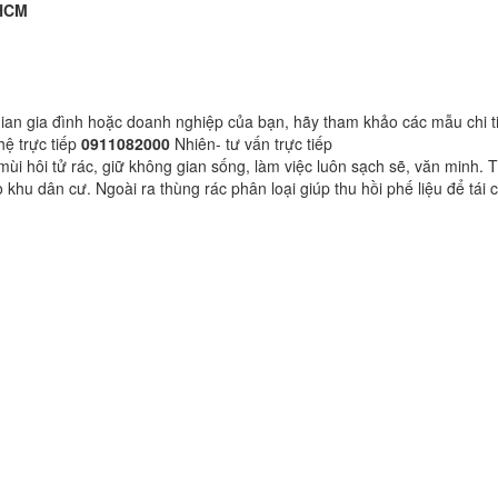
 HCM
gian gia đình hoặc doanh nghiệp của bạn, hãy tham khảo các mẫu chi t
ệ trực tiếp
0911082000
Nhiên- tư vấn trực tiếp
 mùi hôi tử rác, giữ không gian sống, làm việc luôn sạch sẽ, văn minh.
o khu dân cư. Ngoài ra thùng rác phân loại giúp thu hồi phế liệu để tái 