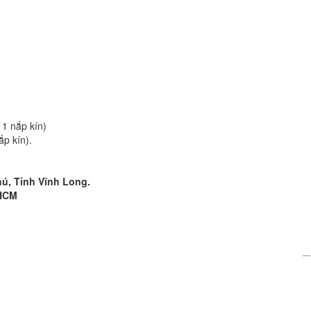
1 nắp kín)
p kín).
ú, Tỉnh Vĩnh Long.
 HCM