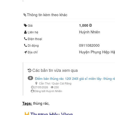
Thông tin kèm theo khác
1,000 Đ
Giá
Huỳnh Nhiên
Liên hệ
Điện thoại
0911082000
Di động
Huyện Phụng Hiệp Hậ
Địa chỉ
Các bản tin vừa xem qua
Điểm bán thùng rác 120l 240l giá sỉ miền tây- thùng rá
B
Cần Thơ / Quận Cái Răng
27/05/2026
230
Đăng bởi Huỳnh Nhiên
Tags:
thùng rác,
Thương Hiệu Vàng