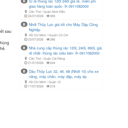
B
Sỉ lẻ thùng rác 120l 240l giá rẻ, miễn phí
giao hàng toàn quốc- lh 0911082000
Cần Thơ / Quận Ninh Kiều
24/07/2026
393
B
Nhớt Thủy Lực giá tốt cho Máy Dập Công
Nghiệp
iết sau
Hồ Chí Minh / Huyện Củ Chi
23/07/2026
286
 Thùng
B
Nhà cung cấp thùng rác 120L 240L 660L giá
chế.
rẻ nhất- thùng rác siêu bền- lh 0911082000
Cần Thơ / Quận Cái Răng
21/07/2026
244
B
Dầu Thủy Lực 32, 46, 68 (Nhớt 10) cho xe
nâng, máy chấn, máy dập, máy ép
Hồ Chí Minh / Quận 12
17/07/2026
218