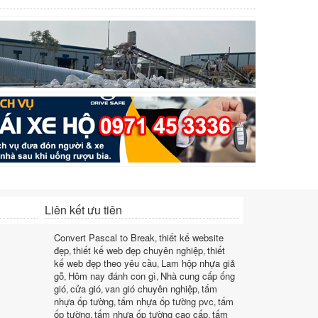
Liên kết ưu tiên
Convert Pascal to Break
thiết kế website
,
đẹp
thiết kế web đẹp chuyên nghiệp
thiết
,
,
kế web đẹp theo yêu cầu
Lam hộp nhựa giả
,
gỗ
Hôm nay đánh con gì
Nhà cung cấp ống
,
,
gió
cửa gió
van gió chuyên nghiệp
tấm
,
,
,
nhựa ốp tường
tấm nhựa ốp tường pvc
tấm
,
,
ốp tường
tấm nhựa ốp tường cao cấp
tấm
,
,