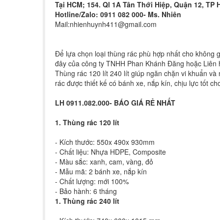
Tại HCM; 154. Ql 1A Tân Thới Hiệp, Quận 12, TP
Hotline/Zalo: 0911 082 000- Ms. Nhiên
Mail:
nhienhuynh411@gmail.com
Để lựa chọn loại thùng rác phù hợp nhất cho không 
đây của công ty TNHH Phan Khánh Đăng hoặc Liên h
Thùng rác 120 lít 240 lít giúp ngăn chặn vi khuẩn và
rác được thiết kế có bánh xe, nắp kín, chịu lực tốt ch
LH 0911.082.000- BÁO GIÁ RẺ NHẤT
1. Thùng rác 120 lít
- Kích thước: 550x 490x 930mm
- Chất liệu: Nhựa HDPE, Composite
- Màu sắc: xanh, cam, vàng, đỏ
- Mẫu mã: 2 bánh xe, nắp kín
- Chất lượng: mới 100%
- Bảo hành: 6 tháng
1. Thùng rác 240 lít