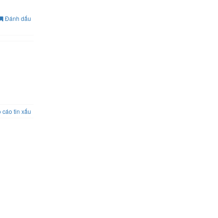
Đánh dấu
 cáo tin xấu