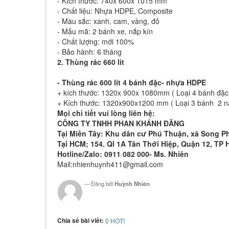
- Kích thước: 740x 600x 1015 mm
- Chất liệu: Nhựa HDPE, Composite
- Màu sắc: xanh, cam, vàng, đỏ
- Mẫu mã: 2 bánh xe, nắp kín
- Chất lượng: mới 100%
- Bảo hành: 6 tháng
2. Thùng rác 660 lít
-
Thùng rác 600 lít 4 bánh đặc- nhựa HDPE
+ kích thước: 1320x 900x 1080mm ( Loại 4 bánh đặc 
+ Kích thước: 1320x900x1200 mm ( Loại 3 bánh 2 nắ
Mọi chi tiết vui lòng liên hệ:
CÔNG TY TNHH PHAN KHÁNH ĐĂNG
Tại Miền Tây: Khu dân cư Phú Thuận, xã Song Ph
Tại HCM; 154. Ql 1A Tân Thới Hiệp, Quận 12, TP
Hotline/Zalo: 0911 082 000- Ms. Nhiên
Mail:
nhienhuynh411@gmail.com
Đăng bởi
Huỳnh Nhiên
Chia sẻ bài viết:
0
HOT!