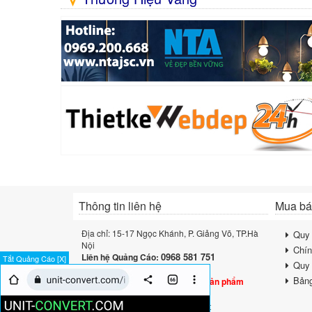
Thông tin liên hệ
Mua bán
Địa chỉ: 15-17 Ngọc Khánh, P. Giảng Võ, TP.Hà
Quy 
Nội
Chín
0968 581 751
Liên hệ Quảng Cáo:
Tắt Quảng Cáo [X]
Quy 
Lưu ý:
Bảng
Sàn không trực tiếp bán bất kỳ sản phẩm
nào nhé
Email:
contact@muabantiepthi.net