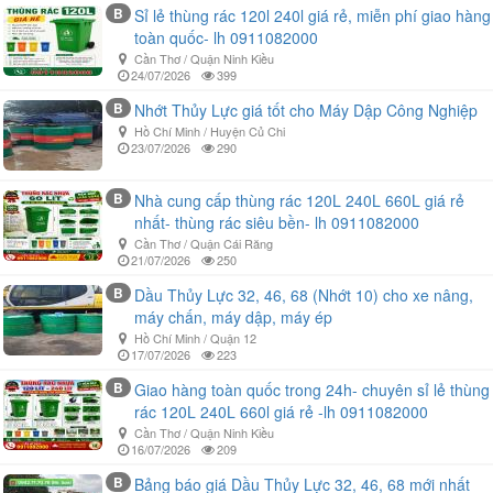
B
Sỉ lẻ thùng rác 120l 240l giá rẻ, miễn phí giao hàng
toàn quốc- lh 0911082000
Cần Thơ / Quận Ninh Kiều
24/07/2026
399
B
Nhớt Thủy Lực giá tốt cho Máy Dập Công Nghiệp
Hồ Chí Minh / Huyện Củ Chi
23/07/2026
290
B
Nhà cung cấp thùng rác 120L 240L 660L giá rẻ
nhất- thùng rác siêu bền- lh 0911082000
Cần Thơ / Quận Cái Răng
21/07/2026
250
B
Dầu Thủy Lực 32, 46, 68 (Nhớt 10) cho xe nâng,
máy chấn, máy dập, máy ép
Hồ Chí Minh / Quận 12
17/07/2026
223
B
Giao hàng toàn quốc trong 24h- chuyên sỉ lẻ thùng
rác 120L 240L 660l giá rẻ -lh 0911082000
Cần Thơ / Quận Ninh Kiều
16/07/2026
209
B
Bảng báo giá Dầu Thủy Lực 32, 46, 68 mới nhất