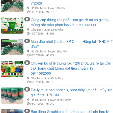
7/2026
Hồ Chí Minh / Huyện Củ Chi
14/07/2026
218
B
Cung cấp thùng rác phân loại giá rẻ tại an giang-
thùng rác màu phân loại- lh 0911082000
Cần Thơ / Quận Ninh Kiều
14/07/2026
199
B
Mua dầu nhớt Castrol BP Chính Hãng tại TPHCM ở
đâu?
Hồ Chí Minh / Huyện Hóc Môn
08/07/2026
224
B
Chuyên bỏ sỉ lẻ thùng rác 120l 240L giá rẻ tại Cần
thơ- hàng chất lượng đạt tiêu chuẩn- lh
0911082000
Cần Thơ / Quận Bình Thuỷ
06/07/2026
278
B
Đại lý mua bán nhớt 10, nhớt thủy lực, dầu thủy lực
giá tốt tại TPHCM
Hồ Chí Minh / Huyện Bình Chánh
03/07/2026
240
B
Bạc đồng Graphite chất lượng cao, chi phí hợp lý -