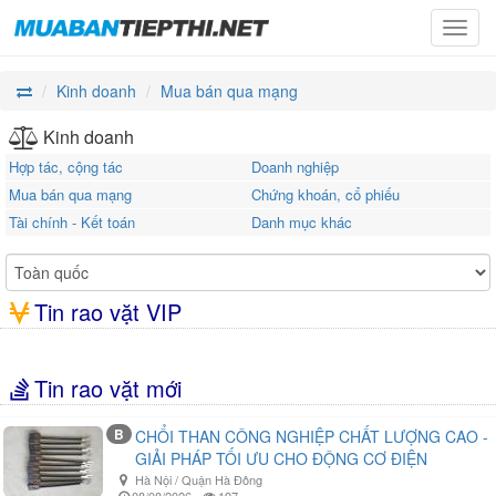
Toggl
navig
Kinh doanh
Mua bán qua mạng
Kinh doanh
Hợp tác, cộng tác
Doanh nghiệp
Mua bán qua mạng
Chứng khoán, cổ phiếu
Tài chính - Kết toán
Danh mục khác
Tin rao vặt VIP
Tin rao vặt mới
B
CHỔI THAN CÔNG NGHIỆP CHẤT LƯỢNG CAO -
GIẢI PHÁP TỐI ƯU CHO ĐỘNG CƠ ĐIỆN
Hà Nội / Quận Hà Đông