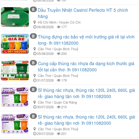
08/08/2026
197
B
Dầu Truyền Nhiệt Castrol Perfecto HT 5 chính
hãng
Hồ Chí Minh / Huyện Củ Chi
06/08/2026
177
B
Thùng đựng rác bảo vệ môi trường giá rẻ tại vĩnh
long- lh 0911082000
Cần Thơ / Quận Bình Thuỷ
05/08/2026
200
B
Cung cấp thùng rác nhựa đa dạng kích thước giá
tốt tại cần thơ- lh 0911082000
Cần Thơ / Quận Bình Thuỷ
31/07/2026
179
B
Sỉ thùng rác nhựa, thùng rác 120L 240L 660L giá
rẻ- giao hàng tận nơi- lh 0911082000
Cần Thơ / Quận Cái Răng
30/07/2026
210
B
Sỉ thùng rác nhựa, thùng rác 120L 240L 660L giá
rẻ- giao hàng tận nơi- lh 0911082000
Cần Thơ / Quận Bình Thuỷ
29/07/2026
201