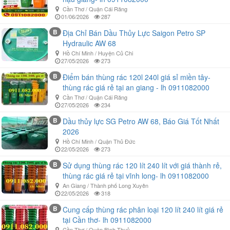
Cần Thơ / Quận Cái Răng
01/06/2026
287
B
Địa Chỉ Bán Dầu Thủy Lực Saigon Petro SP
Hydraulic AW 68
Hồ Chí Minh / Huyện Củ Chi
27/05/2026
273
B
Điểm bán thùng rác 120l 240l giá sỉ miền tây-
thùng rác giá rẻ tại an giang - lh 0911082000
Cần Thơ / Quận Cái Răng
27/05/2026
234
B
Dầu thủy lực SG Petro AW 68, Báo Giá Tốt Nhất
2026
Hồ Chí Minh / Quận Thủ Đức
22/05/2026
273
B
Sử dụng thùng rác 120 lít 240 lít với giá thành rẻ,
thùng rác giá rẻ tại vĩnh long- lh 0911082000
An Giang / Thành phố Long Xuyên
22/05/2026
318
B
Cung cấp thùng rác phân loại 120 lít 240 lít giá rẻ
tại Cần thơ- lh 0911082000
Cần Thơ / Quận Bình Thuỷ