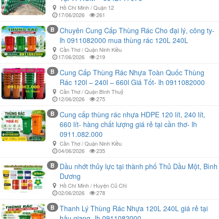
Hồ Chí Minh / Quận 12
17/06/2026
261
B
Chuyên Cung Cấp Thùng Rác Cho đại lý, công ty-
lh 0911082000 mua thùng rác 120L 240L
Cần Thơ / Quận Ninh Kiều
17/06/2026
219
B
Cung Cấp Thùng Rác Nhựa Toàn Quốc Thùng
Rác 120l – 240l – 660l Giá Tốt- lh 0911082000
Cần Thơ / Quận Bình Thuỷ
12/06/2026
275
B
Cung cấp thùng rác nhựa HDPE 120 lít, 240 lít,
660 lít- hàng chất lượng giá rẻ tại cần thơ- lh
0911.082.000
Cần Thơ / Quận Ninh Kiều
04/06/2026
235
B
Dầu nhớt thủy lực tại thành phố Thủ Dầu Một, Bình
Dương
Hồ Chí Minh / Huyện Củ Chi
02/06/2026
278
B
Thanh Lý Thùng Rác Nhựa 120L 240L giá rẻ tại
hậu giang- lh 0911082000