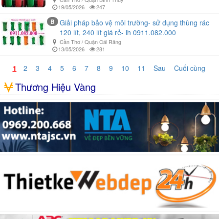
19/05/2026
247
B
Giải pháp bảo vệ môi trường- sử dụng thùng rác
120 lít, 240 lít giá rẻ- lh 0911.082.000
Cần Thơ / Quận Cái Răng
13/05/2026
281
1
2
3
4
5
6
7
8
9
10
11
Sau
Cuối cùng
Thương Hiệu Vàng