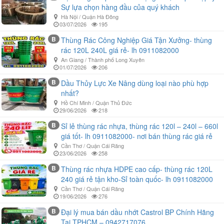
Sự lựa chọn hàng đầu của quý khách
Hà Nội / Quận Hà Đông
03/07/2026
195
B
Thùng Rác Công Nghiệp Giá Tận Xưởng- thùng
rác 120L 240L giá rẻ- lh 0911082000
An Giang / Thành phố Long Xuyên
01/07/2026
206
B
Dầu Thủy Lực Xe Nâng dùng loại nào phù hợp
nhất?
Hồ Chí Minh / Quận Thủ Đức
29/06/2026
218
B
Sỉ lẻ thùng rác nhựa, thùng rác 120l – 240l – 660l
giá tốt- lh 0911082000- nơi bán thùng rác giá rẻ
Cần Thơ / Quận Cái Răng
23/06/2026
258
B
Thùng rác nhựa HDPE cao cấp- thùng rác 120L
240 giá rẻ tận kho-Sỉ toàn quốc- lh 0911082000
Cần Thơ / Quận Cái Răng
19/06/2026
276
B
Đại lý mua bán dầu nhớt Castrol BP Chính Hãng
Tại TPHCM – 0942717076