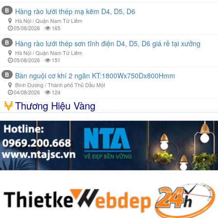
B
Hàng rào lưới thép mạ kẽm D4, D5, D6
Hà Nội / Quận Nam Từ Liêm
05/08/2026
165
B
Hàng rào lưới thép sơn tĩnh điện D4, D5, D6 giá rẻ tại xưởng
Hà Nội / Quận Nam Từ Liêm
05/08/2026
151
B
Bàn nguội cơ khí 2 ngăn KT:1800Wx750Dx800Hmm
Bình Dương / Thành phố Thủ Dầu Một
04/08/2026
124
Thương Hiệu Vàng