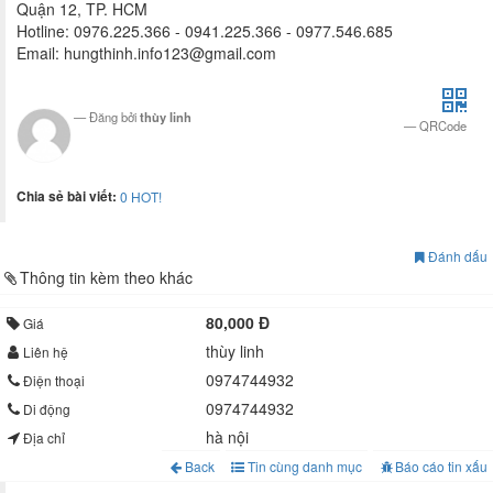
Quận 12, TP. HCM
Hotline: 0976.225.366 - 0941.225.366 - 0977.546.685
Email:
hungthinh.info123@gmail.com
Đăng bởi
thùy linh
QRCode
Chia sẻ bài viết:
0
HOT!
Đánh dấu
Thông tin kèm theo khác
80,000 Đ
Giá
thùy linh
Liên hệ
0974744932
Điện thoại
0974744932
Di động
hà nội
Địa chỉ
Back
Tin cùng danh mục
Báo cáo tin xấu