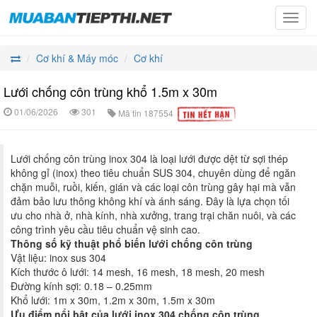
Toggl
navig
Cơ khí & Máy móc
Cơ khí
Lưới chống côn trùng khổ 1.5m x 30m
01/06/2026
301
Mã tin
187554
Lưới chống côn trùng inox 304 là loại lưới được dệt từ sợi thép
không gỉ (inox) theo tiêu chuẩn SUS 304, chuyên dùng để ngăn
chặn muỗi, ruồi, kiến, gián và các loại côn trùng gây hại mà vẫn
đảm bảo lưu thông không khí và ánh sáng. Đây là lựa chọn tối
ưu cho nhà ở, nhà kính, nhà xưởng, trang trại chăn nuôi, và các
công trình yêu cầu tiêu chuẩn vệ sinh cao.
Thông số kỹ thuật phổ biến
lưới chống côn trùng
Vật liệu: inox sus 304
Kích thước ô lưới: 14 mesh, 16 mesh, 18 mesh, 20 mesh
Đường kính sợi: 0.18 – 0.25mm
Khổ lưới: 1m x 30m, 1.2m x 30m, 1.5m x 30m
Ưu điểm nổi bật của lưới inox 304 chống côn trùng