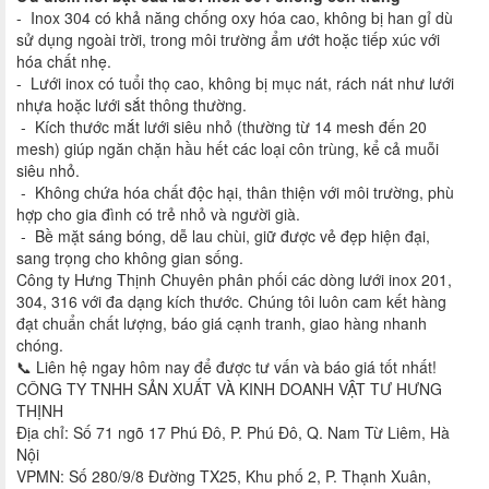
- Inox 304 có khả năng chống oxy hóa cao, không bị han gỉ dù
sử dụng ngoài trời, trong môi trường ẩm ướt hoặc tiếp xúc với
hóa chất nhẹ.
- Lưới inox có tuổi thọ cao, không bị mục nát, rách nát như lưới
nhựa hoặc lưới sắt thông thường.
- Kích thước mắt lưới siêu nhỏ (thường từ 14 mesh đến 20
mesh) giúp ngăn chặn hầu hết các loại côn trùng, kể cả muỗi
siêu nhỏ.
- Không chứa hóa chất độc hại, thân thiện với môi trường, phù
hợp cho gia đình có trẻ nhỏ và người già.
- Bề mặt sáng bóng, dễ lau chùi, giữ được vẻ đẹp hiện đại,
sang trọng cho không gian sống.
Công ty Hưng Thịnh Chuyên phân phối các dòng lưới inox 201,
304, 316 với đa dạng kích thước. Chúng tôi luôn cam kết hàng
đạt chuẩn chất lượng, báo giá cạnh tranh, giao hàng nhanh
chóng.
📞 Liên hệ ngay hôm nay để được tư vấn và báo giá tốt nhất!
CÔNG TY TNHH SẢN XUẤT VÀ KINH DOANH VẬT TƯ HƯNG
THỊNH
Địa chỉ: Số 71 ngõ 17 Phú Đô, P. Phú Đô, Q. Nam Từ Liêm, Hà
Nội
VPMN: Số 280/9/8 Đường TX25, Khu phố 2, P. Thạnh Xuân,