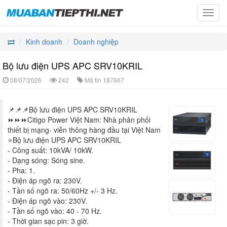
Toggl
navig
Kinh doanh
Doanh nghiệp
Bộ lưu điện UPS APC SRV10KRIL
08/07/2026
242
Mã tin
187667
📌📌📌Bộ lưu điện UPS APC SRV10KRIL
⏩⏩⏩Citigo Power Việt Nam: Nhà phân phối
thiết bị mạng- viễn thông hàng đầu tại Việt Nam
⭐Bộ lưu điện UPS APC SRV10KRIL
- Công suất: 10kVA/ 10kW.
- Dạng sóng: Sóng sine.
- Pha: 1.
- Điện áp ngõ ra: 230V.
- Tần số ngõ ra: 50/60Hz +/- 3 Hz.
- Điện áp ngõ vào: 230V.
- Tần số ngõ vào: 40 - 70 Hz.
- Thời gian sạc pin: 3 giờ.