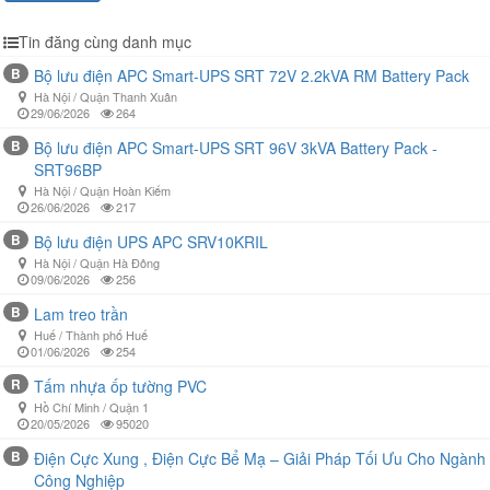
Tin đăng cùng danh mục
B
Bộ lưu điện APC Smart-UPS SRT 72V 2.2kVA RM Battery Pack
Hà Nội / Quận Thanh Xuân
29/06/2026
264
B
Bộ lưu điện APC Smart-UPS SRT 96V 3kVA Battery Pack -
SRT96BP
Hà Nội / Quận Hoàn Kiếm
26/06/2026
217
B
Bộ lưu điện UPS APC SRV10KRIL
Hà Nội / Quận Hà Đông
09/06/2026
256
B
Lam treo trần
Huế / Thành phố Huế
01/06/2026
254
R
Tấm nhựa ốp tường PVC
Hồ Chí Minh / Quận 1
20/05/2026
95020
B
Điện Cực Xung , Điện Cực Bể Mạ – Giải Pháp Tối Ưu Cho Ngành
Công Nghiệp