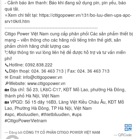
- Cảnh báo âm thanh: Báo khi đang sử dụng pin, pin yếu, báo
quá tải.
⭐Xem chi tiết tại: https://citigopower.vn/131/bo-luu-dien-ups-apc-
srv10kril.htm
------------------------------------------------------------
Citigo Power Việt Nam cung cấp phân phối Các sản phẩm thiết bị
mạng – viễn thông cho các hãng nổi tiếng trên thế giới, sản
phẩm chính hãng chất lượng cao
💘Mọi thông tin vui lòng liên hệ để được hỗ trợ và tư vấn miễn
phí!
📞Hotline: 0392.838.222
📞Điện thoại: 024. 36 463 713 | Fax: 024. 36 463 713
✉ Email:
info@citigopower.vn
🔎Website: www.citigopower.vn
🏡 Địa chỉ: Số 23, LK6C-C17, KĐT Mỗ Lao, phường Hà Đông,
thành phố Hà Nội, Việt Nam
🏡 VPGD: Số 15 dãy 16B3, Làng Việt Kiều Châu Âu, KĐT Mỗ
Lao, Phường Hà Đông, TP Hà Nội, Việt Nam
#apc, #boluudien, #thietbiluudien, #ups
#CitigoPowerVietnam
Đăng bởi
CÔNG TY CỔ PHẦN CITIGO POWER VIỆT NAM
QRCode