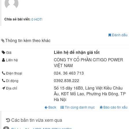
Chia sẻ bài viết:
0
HOT!
Đánh dấu
Thông tin kèm theo khác
Liên hệ để nhận giá tốt
Giá
CÔNG TY CỔ PHẦN CITIGO POWER
Liên hệ
VIỆT NAM
024. 36 463 713
Điện thoại
0392.838.222
Di động
Số 15 dãy 16B3, Làng Việt Kiều Châu
Địa chỉ
Âu, KĐT Mỗ Lao, Phường Hà Đông, TP
Hà Nội
Back
Tin cùng danh mục
Báo cáo tin xấu
Các bản tin vừa xem qua
B