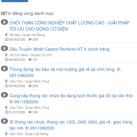
Tin đăng cùng danh mục
B
CHỔI THAN CÔNG NGHIỆP CHẤT LƯỢNG CAO - GIẢI PHÁP
TỐI ƯU CHO ĐỘNG CƠ ĐIỆN
Hà Nội / Quận Hà Đông
08/08/2026
208
B
Dầu Truyền Nhiệt Castrol Perfecto HT 5 chính hãng
Hồ Chí Minh / Huyện Củ Chi
06/08/2026
181
B
Thùng đựng rác bảo vệ môi trường giá rẻ tại vĩnh long- lh
0911082000
Cần Thơ / Quận Bình Thuỷ
05/08/2026
208
B
Cung cấp thùng rác nhựa đa dạng kích thước giá tốt tại cần thơ-
lh 0911082000
Cần Thơ / Quận Bình Thuỷ
31/07/2026
185
B
Sỉ thùng rác nhựa, thùng rác 120L 240L 660L giá rẻ- giao hàng
tận nơi- lh 0911082000
Cần Thơ / Quận Cái Răng