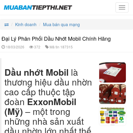
Toggl
navig
Kinh doanh
Mua bán qua mạng
Đại Lý Phân Phối Dầu Nhớt Mobil Chính Hãng
18/03/2026
372
Mã tin
187315
Dầu nhớt Mobil
là
thương hiệu dầu nhờn
cao cấp thuộc tập
đoàn
ExxonMobil
(Mỹ)
– một trong
những nhà sản xuất
dầu nhờn lớn nhất thế