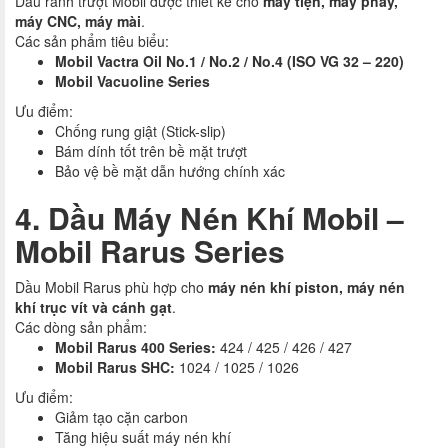
Dầu rãnh trượt Mobil được thiết kế cho
máy tiện, máy phay,
máy CNC, máy mài
.
Các sản phẩm tiêu biểu:
Mobil Vactra Oil No.1 / No.2 / No.4 (ISO VG 32 – 220)
Mobil Vacuoline Series
Ưu điểm:
Chống rung giật (Stick-slip)
Bám dính tốt trên bề mặt trượt
Bảo vệ bề mặt dẫn hướng chính xác
4. Dầu Máy Nén Khí Mobil –
Mobil Rarus Series
Dầu Mobil Rarus phù hợp cho
máy nén khí piston, máy nén
khí trục vít và cánh gạt
.
Các dòng sản phẩm:
Mobil Rarus 400 Series:
424 / 425 / 426 / 427
Mobil Rarus SHC:
1024 / 1025 / 1026
Ưu điểm:
Giảm tạo cặn carbon
Tăng hiệu suất máy nén khí