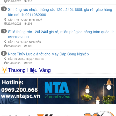
30/07/2026
210
B
Sỉ thùng rác nhựa, thùng rác 120L 240L 660L giá rẻ- giao hàng
tận nơi- lh 0911082000
Cần Thơ / Quận Bình Thuỷ
29/07/2026
208
B
Sỉ lẻ thùng rác 120l 240l giá rẻ, miễn phí giao hàng toàn quốc- lh
0911082000
Cần Thơ / Quận Ninh Kiều
24/07/2026
402
B
Nhớt Thủy Lực giá tốt cho Máy Dập Công Nghiệp
Hồ Chí Minh / Huyện Củ Chi
23/07/2026
295
Thương Hiệu Vàng