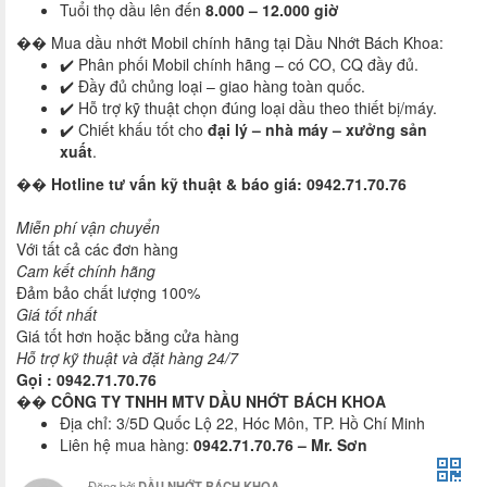
Tuổi thọ dầu lên đến
8.000 – 12.000 giờ
�� Mua dầu nhớt Mobil chính hãng tại Dầu Nhớt Bách Khoa:
✔️ Phân phối Mobil chính hãng – có CO, CQ đầy đủ.
✔️ Đầy đủ chủng loại – giao hàng toàn quốc.
✔️ Hỗ trợ kỹ thuật chọn đúng loại dầu theo thiết bị/máy.
✔️ Chiết khấu tốt cho
đại lý – nhà máy – xưởng sản
xuất
.
��
Hotline tư vấn kỹ thuật & báo giá: 0942.71.70.76
Miễn phí vận chuyển
Với tất cả các đơn hàng
Cam kết chính hãng
Đảm bảo chất lượng 100%
Giá tốt nhất
Giá tốt hơn hoặc bằng cửa hàng
Hỗ trợ kỹ thuật và đặt hàng 24/7
Gọi : 0942.71.70.76
��
CÔNG TY TNHH MTV DẦU NHỚT BÁCH KHOA
Địa chỉ: 3/5D Quốc Lộ 22, Hóc Môn, TP. Hồ Chí Minh
Liên hệ mua hàng:
0942.71.70.76 – Mr. Sơn
Đăng bởi
DẦU NHỚT BÁCH KHOA