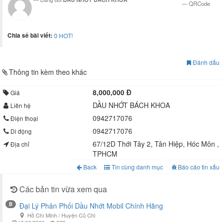
QRCode
Chia sẻ bài viết:
0
HOT!
Đánh dấu
Thông tin kèm theo khác
8,000,000 Đ
Giá
DẦU NHỚT BÁCH KHOA
Liên hệ
0942717076
Điện thoại
0942717076
Di động
67/12D Thới Tây 2, Tân Hiệp, Hóc Môn ,
Địa chỉ
TPHCM
Back
Tin cùng danh mục
Báo cáo tin xấu
Các bản tin vừa xem qua
B
Đại Lý Phân Phối Dầu Nhớt Mobil Chính Hãng
Hồ Chí Minh / Huyện Củ Chi