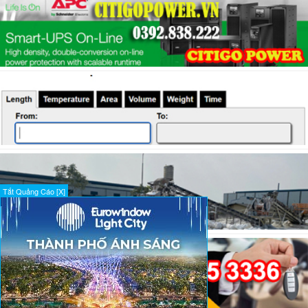
Tắt Quảng Cáo [X]