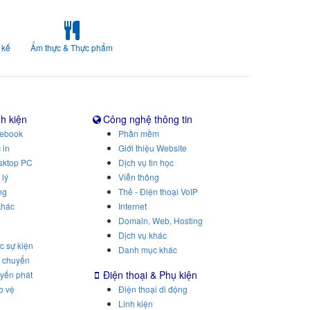
 kế
Ẩm thực & Thực phẩm
nh kiện
Công nghệ thông tin
tebook
Phần mềm
 in
Giới thiệu Website
sktop PC
Dịch vụ tin học
 lý
Viễn thông
ng
Thẻ - Điện thoại VoIP
khác
Internet
Domain, Web, Hosting
Dịch vụ khác
c sự kiện
Danh mục khác
n chuyển
Điện thoại & Phụ kiện
uyến phát
o vệ
Điện thoại di động
Linh kiện