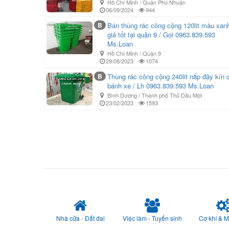
Hồ Chí Minh / Quận Phú Nhuận
06/09/2024
944
B
Bán thùng rác công cộng 120lit màu xan
giá tốt tại quận 9 / Gọi 0963.839.593
Ms.Loan
Hồ Chí Minh / Quận 9
29/08/2023
1074
B
Thùng rác công cộng 240lit nắp đậy kín c
bánh xe / Lh 0963.839.593 Ms.Loan
Bình Dương / Thành phố Thủ Dầu Một
23/02/2023
1593
Nhà cửa - Đất đai
Việc làm - Tuyển sinh
Cơ khí & 