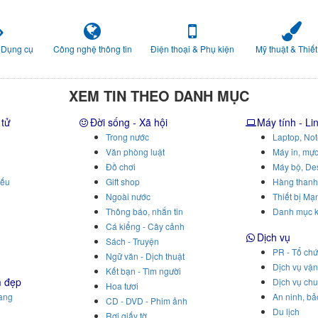
 Dụng cụ
Công nghệ thông tin
Điện thoại & Phụ kiện
Mỹ thuật & Thiết
XEM TIN THEO DANH MỤC
 tử
Đời sống - Xã hội
Máy tính - Li
Trong nước
Laptop, No
Văn phòng luật
Máy in, mực
Đồ chơi
Máy bộ, De
iếu
Gift shop
Hàng thanh
Ngoài nước
Thiết bị Mạ
Thông báo, nhắn tin
Danh mục 
Cá kiểng - Cây cảnh
Dịch vụ
Sách - Truyện
PR - Tổ chứ
Ngữ văn - Dịch thuật
Dịch vụ vậ
Kết bạn - Tìm người
m đẹp
Dịch vụ ch
Hoa tươi
rang
An ninh, bả
CD - DVD - Phim ảnh
Du lịch
Rơi giấy tờ