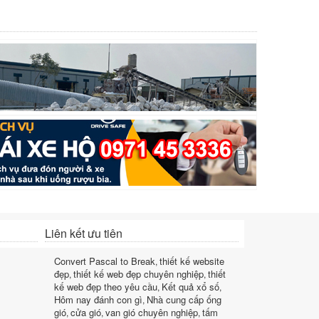
Liên kết ưu tiên
Convert Pascal to Break
thiết kế website
,
đẹp
thiết kế web đẹp chuyên nghiệp
thiết
,
,
kế web đẹp theo yêu cầu
Kết quả xổ số
,
,
Hôm nay đánh con gì
Nhà cung cấp ống
,
gió
cửa gió
van gió chuyên nghiệp
tấm
,
,
,