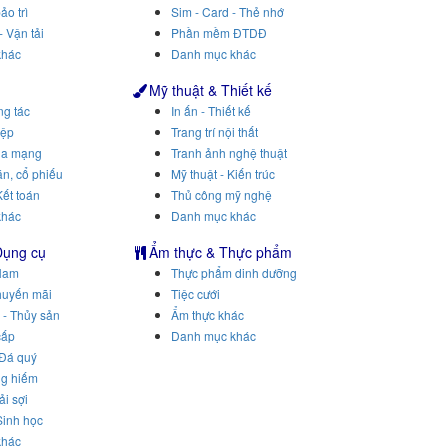
ảo trì
Sim - Card - Thẻ nhớ
- Vận tải
Phần mềm ĐTDĐ
khác
Danh mục khác
Mỹ thuật & Thiết kế
ng tác
In ấn - Thiết kế
iệp
Trang trí nội thất
ua mạng
Tranh ảnh nghệ thuật
n, cổ phiếu
Mỹ thuật - Kiến trúc
Kết toán
Thủ công mỹ nghệ
khác
Danh mục khác
Dụng cụ
Ẩm thực & Thực phẩm
Nam
Thực phẩm dinh dưỡng
huyến mãi
Tiệc cưới
 - Thủy sản
Ẩm thực khác
cấp
Danh mục khác
 Đá quý
ng hiếm
ải sợi
Sinh học
khác