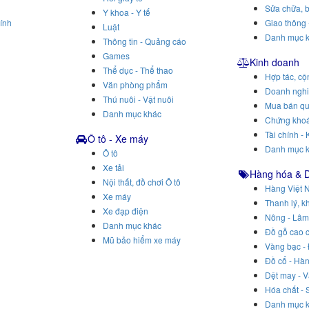
Sửa chữa, b
Y khoa - Y tế
ính
Giao thông 
Luật
Danh mục 
Thông tin - Quảng cáo
Games
Kinh doanh
Thể dục - Thể thao
Hợp tác, cộ
Văn phòng phẩm
Doanh ngh
Thú nuôi - Vật nuôi
Mua bán q
Danh mục khác
Chứng khoá
Tài chính - 
Ô tô - Xe máy
Danh mục 
Ô tô
Xe tải
Hàng hóa & 
Nội thất, đồ chơi Ô tô
Hàng Việt 
Xe máy
Thanh lý, k
Xe đạp điện
Nông - Lâm
Danh mục khác
Đồ gỗ cao 
Mũ bảo hiểm xe máy
Vàng bạc -
Đồ cổ - Hà
Dệt may - V
Hóa chất - 
Danh mục 