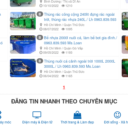
Bình Dương / Thị xã Dĩ An
10/10/2022
1210
h
B
Thùng rác công cộng 240lit đựng rác ngoài
trời, thùng rác nhựa 240L./ Lh 0963.839.593
Hồ Chí Minh / Quận Thủ Đức
08/07/2022
1095
B
Bể nhựa 2000l nuôi cá, làm bể bơi gia đình./
ó
0963.839.593 Ms.Loan
Hồ Chí Minh / Quận Gò Vấp
09/05/2022
1193
B
Thùng nuôi cá cảnh ngoài trời 1000L 2000L
3000L./ Lh 0963.839.593 Ms.Loan
Hồ Chí Minh / Quận Thủ Đức
06/04/2022
1165
1
ĐĂNG TIN NHANH THEO CHUYÊN MỤC
Máy móc
Điện máy & Điện tử
Thời trang & Làm đẹp
Đời sống - Xã h