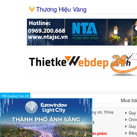
Thương Hiệu Vàng
Tắt Quảng Cáo [X]
Thông tin liên hệ
Mua bán
Địa chỉ: 15-17 Ngọc Khánh, P. Giảng Võ, TP.Hà
Quy 
Nội
Chín
0968 581 751
Liên hệ Quảng Cáo:
Quy 
Lưu ý:
Bảng
Sàn không trực tiếp bán bất kỳ sản phẩm