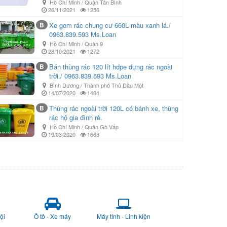
Hồ Chí Minh / Quận Tân Bình
26/11/2021
1256
B
Xe gom rác chung cư 660L màu xanh lá./
0963.839.593 Ms.Loan
Hồ Chí Minh / Quận 9
28/10/2021
1272
B
Bán thùng rác 120 lít hdpe đựng rác ngoài
trời./ 0963.839.593 Ms.Loan
Bình Dương / Thành phố Thủ Dầu Một
14/07/2020
1484
B
Thùng rác ngoài trời 120L có bánh xe, thùng
rác hộ gia đình rẻ.
Hồ Chí Minh / Quận Gò Vấp
19/03/2020
1663
ội
Ô tô - Xe máy
Máy tính - Linh kiện