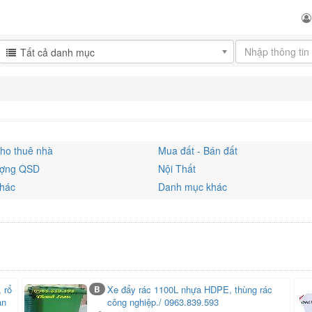
Tất cả danh mục
ho thuê nhà
Mua đất - Bán đất
ượng QSD
Nội Thất
khác
Danh mục khác
 rổ
B
Xe đẩy rác 1100L nhựa HDPE, thùng rác
an
công nghiệp./ 0963.839.593