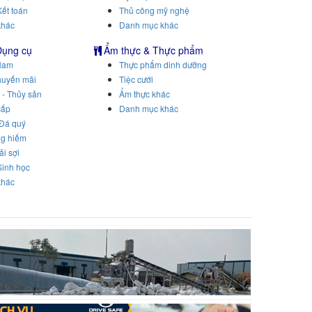
Kết toán
Thủ công mỹ nghệ
khác
Danh mục khác
Dụng cụ
Ẩm thực & Thực phẩm
Nam
Thực phẩm dinh dưỡng
huyến mãi
Tiệc cưới
 - Thủy sản
Ẩm thực khác
cấp
Danh mục khác
 Đá quý
ng hiếm
ải sợi
Sinh học
khác