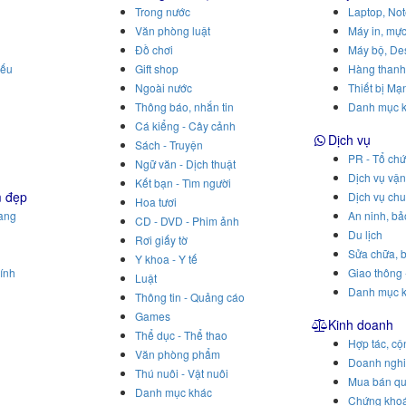
Trong nước
Laptop, No
Văn phòng luật
Máy in, mực
Đồ chơi
Máy bộ, De
iếu
Gift shop
Hàng thanh
Ngoài nước
Thiết bị Mạ
Thông báo, nhắn tin
Danh mục 
Cá kiểng - Cây cảnh
Dịch vụ
Sách - Truyện
PR - Tổ chứ
Ngữ văn - Dịch thuật
Dịch vụ vậ
Kết bạn - Tìm người
m đẹp
Dịch vụ ch
Hoa tươi
rang
An ninh, bả
CD - DVD - Phim ảnh
Du lịch
Rơi giấy tờ
Sửa chữa, b
Y khoa - Y tế
ính
Giao thông 
Luật
Danh mục 
Thông tin - Quảng cáo
Games
Kinh doanh
Thể dục - Thể thao
Hợp tác, cộ
Văn phòng phẩm
Doanh ngh
Thú nuôi - Vật nuôi
Mua bán q
Danh mục khác
Chứng khoá