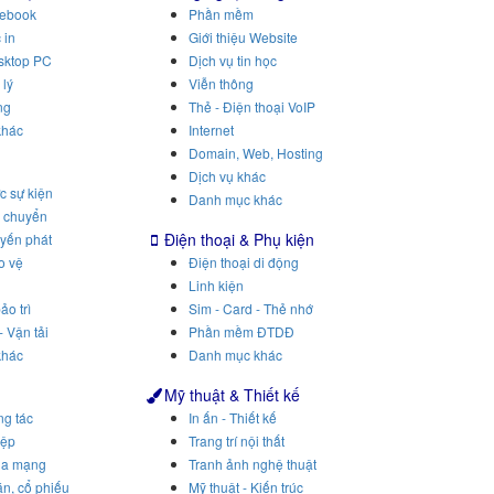
tebook
Phần mềm
 in
Giới thiệu Website
sktop PC
Dịch vụ tin học
 lý
Viễn thông
ng
Thẻ - Điện thoại VoIP
khác
Internet
Domain, Web, Hosting
Dịch vụ khác
c sự kiện
Danh mục khác
n chuyển
Điện thoại & Phụ kiện
uyến phát
o vệ
Điện thoại di động
Linh kiện
ảo trì
Sim - Card - Thẻ nhớ
- Vận tải
Phần mềm ĐTDĐ
khác
Danh mục khác
Mỹ thuật & Thiết kế
ng tác
In ấn - Thiết kế
iệp
Trang trí nội thất
ua mạng
Tranh ảnh nghệ thuật
n, cổ phiếu
Mỹ thuật - Kiến trúc