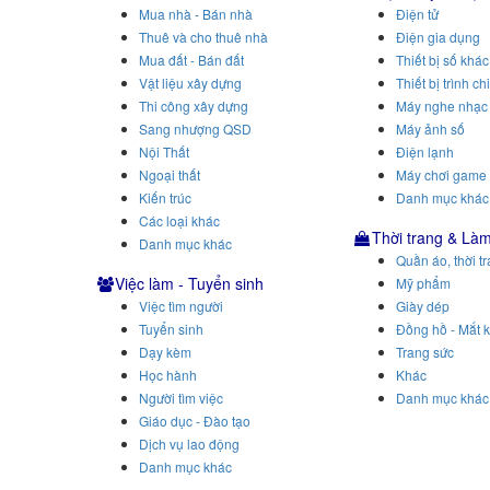
Mua nhà - Bán nhà
Điện tử
Thuê và cho thuê nhà
Điện gia dụng
Mua đất - Bán đất
Thiết bị số khác
Vật liệu xây dựng
Thiết bị trình ch
Thi công xây dựng
Máy nghe nhạc
Sang nhượng QSD
Máy ảnh số
Nội Thất
Điện lạnh
Ngoại thất
Máy chơi game
Kiến trúc
Danh mục khác
Các loại khác
Thời trang & Là
Danh mục khác
Quần áo, thời t
Việc làm - Tuyển sinh
Mỹ phẩm
Việc tìm người
Giày dép
Tuyển sinh
Đồng hồ - Mắt k
Dạy kèm
Trang sức
Học hành
Khác
Người tìm việc
Danh mục khác
Giáo dục - Đào tạo
Dịch vụ lao động
Danh mục khác