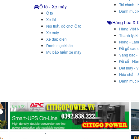
Tài chính - 
Ô tô - Xe máy
Danh mục 
Ô tô
Xe tải
Hàng hóa & 
Nội thất, đồ chơi Ô tô
Hàng Việt 
Xe máy
Thanh lý, k
Xe đạp điện
Nông - Lâm
Danh mục khác
Đồ gỗ cao 
Mũ bảo hiểm xe máy
Vàng bạc -
Đồ cổ - Hà
Dệt may - V
Hóa chất - 
Danh mục 