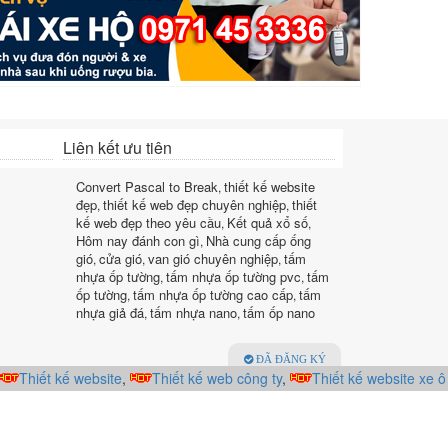
Liên kết ưu tiên
Convert Pascal to Break
thiết kế website
,
đẹp
thiết kế web đẹp chuyên nghiệp
thiết
,
,
kế web đẹp theo yêu cầu
Kết quả xổ số
,
,
Hôm nay đánh con gì
Nhà cung cấp ống
,
gió
cửa gió
van gió chuyên nghiệp
tấm
,
,
,
nhựa ốp tường
tấm nhựa ốp tường pvc
tấm
,
,
ốp tường
tấm nhựa ốp tường cao cấp
tấm
,
,
nhựa giả đá
tấm nhựa nano
tấm ốp nano
,
,
ĐÃ ĐĂNG KÝ
Bộ Công Thương
Thiết kế website
,
Thiết kế web công ty
,
Thiết kế website xe ô tô