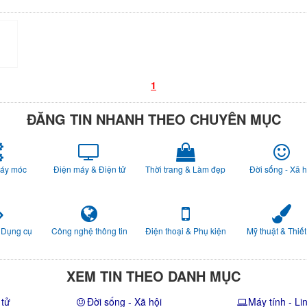
1
ĐĂNG TIN NHANH THEO CHUYÊN MỤC
Máy móc
Điện máy & Điện tử
Thời trang & Làm đẹp
Đời sống - Xã h
 Dụng cụ
Công nghệ thông tin
Điện thoại & Phụ kiện
Mỹ thuật & Thiết
XEM TIN THEO DANH MỤC
 tử
Đời sống - Xã hội
Máy tính - Li