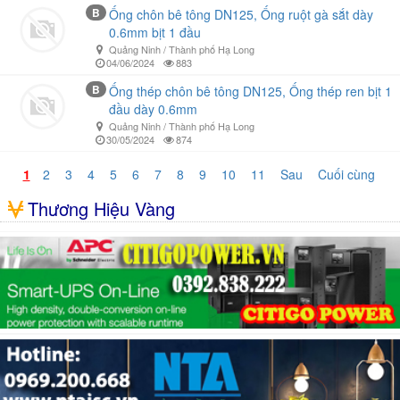
B
Ống chôn bê tông DN125, Ống ruột gà sắt dày
0.6mm bịt 1 đầu
Quảng Ninh / Thành phố Hạ Long
04/06/2024
883
B
Ống thép chôn bê tông DN125, Ống thép ren bịt 1
đầu dày 0.6mm
Quảng Ninh / Thành phố Hạ Long
30/05/2024
874
1
2
3
4
5
6
7
8
9
10
11
Sau
Cuối cùng
Thương Hiệu Vàng