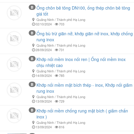
B
Ống chôn bê tông DN100, ống thép chôn bê tông
giá tốt
Quảng Ninh / Thành phố Hạ Long
02/10/2024
703
B
Ống bù trừ giãn nở, khớp giãn nở inox, khớp chống
rung inox
Quảng Ninh / Thành phố Hạ Long
28/09/2024
731
B
Khớp nối mềm inox nối ren | Ống nối mềm inox
chịu nhiệt cao
Quảng Ninh / Thành phố Hạ Long
14/09/2024
785
B
Khớp nối mềm mặt bích thép - inox, Khớp nối giảm
rung inox
Quảng Ninh / Thành phố Hạ Long
13/09/2024
729
B
Khớp nối mềm chống rung mặt bích ( giảm chấn
inox )
Quảng Ninh / Thành phố Hạ Long
13/09/2024
816