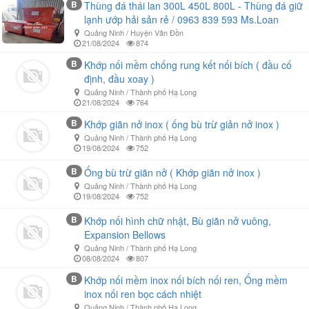
B
Thùng đá thái lan 300L 450L 800L - Thùng đá giữ
lạnh ướp hải sản rẻ / 0963 839 593 Ms.Loan
Quảng Ninh / Huyện Vân Đồn
21/08/2024
874
B
Khớp nối mềm chống rung kết nối bích ( đầu cố
định, đầu xoay )
Quảng Ninh / Thành phố Hạ Long
21/08/2024
764
B
Khớp giãn nở inox ( ống bù trừ giản nở inox )
Quảng Ninh / Thành phố Hạ Long
19/08/2024
752
B
Ống bù trừ giãn nở ( Khớp giãn nở inox )
Quảng Ninh / Thành phố Hạ Long
19/08/2024
752
B
Khớp nối hình chữ nhật, Bù giãn nở vuông,
Expansion Bellows
Quảng Ninh / Thành phố Hạ Long
08/08/2024
807
B
Khớp nối mềm inox nối bích nối ren, Ống mềm
inox nối ren bọc cách nhiệt
Quảng Ninh / Thành phố Hạ Long