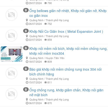
29/07/2024
790
B
Ống bellows giản nở nhiệt, Khớp nối giãn nở, Khớp
co giãn inox
Quảng Ninh / Thành phố Hạ Long
26/07/2024
752
B
Khớp Nối Co Giãn Inox ( Metal Expansion Joint )
Quảng Ninh / Thành phố Hạ Long
22/07/2024
859
B
Khớp nối mềm nối bích, khớp nối mềm chống rung,
khớp nối mềm inox304
Quảng Ninh / Huyện Tiên Yên
18/07/2024
809
B
Báo giá khớp nối mềm chống rung inox 304 nối
bích chính hãng
Quảng Ninh / Thành phố Hạ Long
15/07/2024
811
B
Ống chống rung, khớp giảm chấn, Khớp nối giãn
nở mặt bích
Quảng Ninh / Thành phố Hạ Long
06/07/2024
870