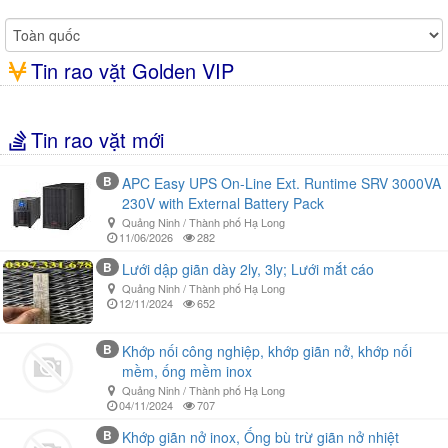
Tin rao vặt Golden VIP
Tin rao vặt mới
B
APC Easy UPS On-Line Ext. Runtime SRV 3000VA
230V with External Battery Pack
Quảng Ninh / Thành phố Hạ Long
11/06/2026
282
B
Lưới dập giãn dày 2ly, 3ly; Lưới mắt cáo
Quảng Ninh / Thành phố Hạ Long
12/11/2024
652
B
Khớp nối công nghiệp, khớp giãn nở, khớp nối
mềm, ống mềm inox
Quảng Ninh / Thành phố Hạ Long
04/11/2024
707
B
Khớp giãn nở inox, Ống bù trừ giãn nở nhiệt