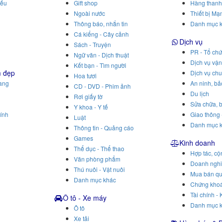
iếu
Gift shop
Hàng thanh
Ngoài nước
Thiết bị Mạ
Thông báo, nhắn tin
Danh mục 
Cá kiểng - Cây cảnh
Dịch vụ
Sách - Truyện
PR - Tổ chứ
Ngữ văn - Dịch thuật
Dịch vụ vậ
Kết bạn - Tìm người
m đẹp
Dịch vụ ch
Hoa tươi
rang
An ninh, bả
CD - DVD - Phim ảnh
Du lịch
Rơi giấy tờ
Sửa chữa, b
Y khoa - Y tế
ính
Giao thông 
Luật
Danh mục 
Thông tin - Quảng cáo
Games
Kinh doanh
Thể dục - Thể thao
Hợp tác, cộ
Văn phòng phẩm
Doanh ngh
Thú nuôi - Vật nuôi
Mua bán q
Danh mục khác
Chứng khoá
Tài chính - 
Ô tô - Xe máy
Danh mục 
Ô tô
Xe tải