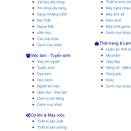
Vật liệu xây dựng
Thiết bị trình ch
Thi công xây dựng
Máy nghe nhạc
Sang nhượng QSD
Máy ảnh số
Nội Thất
Điện lạnh
Ngoại thất
Máy chơi game
Kiến trúc
Danh mục khác
Các loại khác
Thời trang & Là
Danh mục khác
Quần áo, thời t
Việc làm - Tuyển sinh
Mỹ phẩm
Việc tìm người
Giày dép
Tuyển sinh
Đồng hồ - Mắt k
Dạy kèm
Trang sức
Học hành
Khác
Người tìm việc
Danh mục khác
Giáo dục - Đào tạo
Dịch vụ lao động
Danh mục khác
Cơ khí & Máy móc
Thiết bị sản xuất
Thiết bị văn phòng