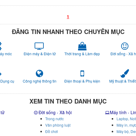
1
ĐĂNG TIN NHANH THEO CHUYÊN MỤC
Máy móc
Điện máy & Điện tử
Thời trang & Làm đẹp
Đời sống - Xã h
 Dụng cụ
Công nghệ thông tin
Điện thoại & Phụ kiện
Mỹ thuật & Thiết
XEM TIN THEO DANH MỤC
 tử
Đời sống - Xã hội
Máy tính - Li
Trong nước
Laptop, No
Văn phòng luật
Máy in, mực
Đồ chơi
Máy bộ, De