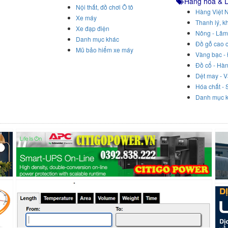
Hàng hóa & 
Nội thất, đồ chơi Ô tô
Hàng Việt 
Xe máy
Thanh lý, k
Xe đạp điện
Nông - Lâm
Danh mục khác
Đồ gỗ cao 
Mũ bảo hiểm xe máy
Vàng bạc -
Đồ cổ - Hà
Dệt may - V
Hóa chất - 
Danh mục 