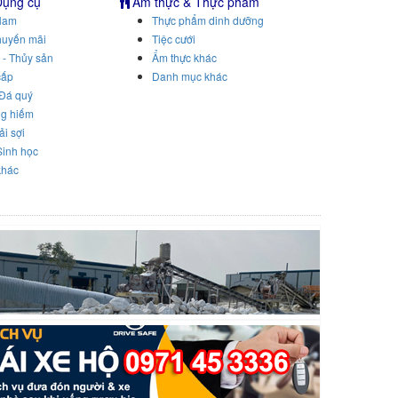
Dụng cụ
Ẩm thực & Thực phẩm
Nam
Thực phẩm dinh dưỡng
huyến mãi
Tiệc cưới
 - Thủy sản
Ẩm thực khác
cấp
Danh mục khác
 Đá quý
ng hiếm
ải sợi
Sinh học
khác