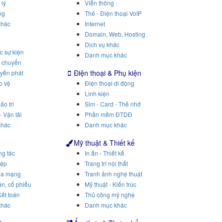
 lý
Viễn thông
ng
Thẻ - Điện thoại VoIP
khác
Internet
Domain, Web, Hosting
Dịch vụ khác
c sự kiện
Danh mục khác
n chuyển
Điện thoại & Phụ kiện
uyến phát
o vệ
Điện thoại di động
Linh kiện
ảo trì
Sim - Card - Thẻ nhớ
- Vận tải
Phần mềm ĐTDĐ
khác
Danh mục khác
Mỹ thuật & Thiết kế
ng tác
In ấn - Thiết kế
iệp
Trang trí nội thất
ua mạng
Tranh ảnh nghệ thuật
n, cổ phiếu
Mỹ thuật - Kiến trúc
Kết toán
Thủ công mỹ nghệ
khác
Danh mục khác