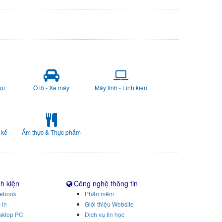
ội
Ô tô - Xe máy
Máy tính - Linh kiện
 kế
Ẩm thực & Thực phẩm
nh kiện
Công nghệ thông tin
tebook
Phần mềm
 in
Giới thiệu Website
sktop PC
Dịch vụ tin học