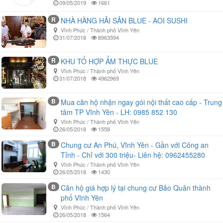
09/05/2019
1661
R
NHÀ HÀNG HẢI SẢN BLUE - AOI SUSHI
Vĩnh Phúc / Thành phố Vĩnh Yên
31/07/2018
8963594
R
KHU TỔ HỢP ẨM THỰC BLUE
Vĩnh Phúc / Thành phố Vĩnh Yên
31/07/2018
4962969
B
Mua căn hộ nhận ngay gói nội thất cao cấp - Trung
tâm TP Vĩnh Yên - LH: 0985 852 130
Vĩnh Phúc / Thành phố Vĩnh Yên
26/05/2018
1558
B
Chung cư An Phú, Vĩnh Yên - Gần với Công an
Tỉnh - Chỉ với 300 triệu- Liên hệ: 0962455280
Vĩnh Phúc / Thành phố Vĩnh Yên
26/05/2018
1430
B
Căn hộ giá hợp lý tại chung cư Bảo Quân thành
phố Vĩnh Yên
Vĩnh Phúc / Thành phố Vĩnh Yên
26/05/2018
1564