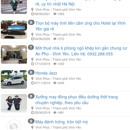
rẻ, uy tín nhất Hà Nội
Vĩnh Phúc / Thành phố Vĩnh Yên
08/06/2021
1393
B
Trọn bộ máy tính tiền cảm ứng cho Hotel tại Vĩnh
Yên giá rẻ
Vĩnh Phúc / Thành phố Vĩnh Yên
04/06/2020
1372
T
Mời thuê nhà 6 phòng ngủ khép kín gần chung cư
An Phú - Vĩnh Yên. Liên hệ: 0932.288.055
Vĩnh Phúc / Thành phố Vĩnh Yên
17/12/2019
1433
B
Honda Jazz
Vĩnh Phúc / Thành phố Vĩnh Yên
07/11/2019
1649
B
Xưởng may đồng phục điều dưỡng thời trang
chuyên nghiệp, theo yêu cầu
Vĩnh Phúc / Thành phố Vĩnh Yên
29/06/2019
1481
B
Máy đánh trứng, trộn bột mỳ
Vĩnh Phúc / Thành phố Vĩnh Yên