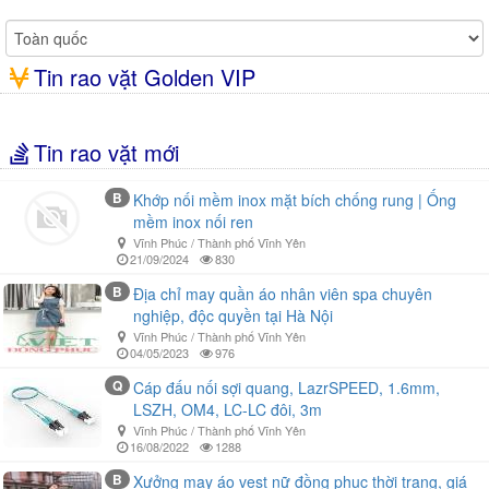
Tin rao vặt Golden VIP
Tin rao vặt mới
B
Khớp nối mềm inox mặt bích chống rung | Ống
mềm inox nối ren
Vĩnh Phúc / Thành phố Vĩnh Yên
21/09/2024
830
B
Địa chỉ may quần áo nhân viên spa chuyên
nghiệp, độc quyền tại Hà Nội
Vĩnh Phúc / Thành phố Vĩnh Yên
04/05/2023
976
Q
Cáp đấu nối sợi quang, LazrSPEED, 1.6mm,
LSZH, OM4, LC-LC đôi, 3m
Vĩnh Phúc / Thành phố Vĩnh Yên
16/08/2022
1288
B
Xưởng may áo vest nữ đồng phục thời trang, giá