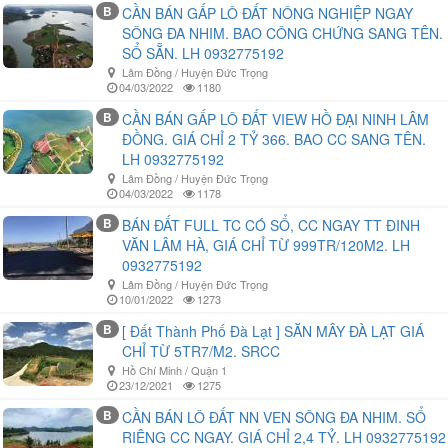
B
CẦN BÁN GẤP LÔ ĐẤT NÔNG NGHIỆP NGAY
SÔNG ĐA NHIM. BAO CÔNG CHỨNG SANG TÊN.
SỔ SẴN. LH 0932775192
Lâm Đồng / Huyện Đức Trọng
04/03/2022
1180
B
CẦN BÁN GẤP LÔ ĐẤT VIEW HỒ ĐẠI NINH LÂM
ĐỒNG. GIÁ CHỈ 2 TỶ 366. BAO CC SANG TÊN.
LH 0932775192
Lâm Đồng / Huyện Đức Trọng
04/03/2022
1178
B
BÁN ĐẤT FULL TC CÓ SỔ, CC NGAY TT ĐINH
VĂN LÂM HÀ, GIÁ CHỈ TỪ 999TR/120M2. LH
0932775192
Lâm Đồng / Huyện Đức Trọng
10/01/2022
1273
B
[ Đất Thành Phố Đà Lạt ] SĂN MÂY ĐÀ LẠT GIÁ
CHỈ TỪ 5TR7/M2. SRCC
Hồ Chí Minh / Quận 1
23/12/2021
1275
B
CẦN BÁN LÔ ĐẤT NN VEN SÔNG ĐA NHIM. SỔ
RIÊNG CC NGAY. GIÁ CHỈ 2,4 TỶ. LH 0932775192