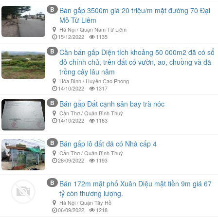
B
Bán gấp 3500m giá 20 triệu/m mặt đường 70 Đại
Mỗ Từ Liêm
Hà Nội / Quận Nam Từ Liêm
15/12/2022
1135
B
Cần bán gấp Diện tích khoảng 50 000m2 đã có sổ
đỏ chính chủ, trên đất có vườn, ao, chuồng và đã
trồng cây lâu năm
Hòa Bình / Huyện Cao Phong
14/10/2022
1317
B
Bán gấp Đất cạnh sân bay trà nóc
Cần Thơ / Quận Bình Thuỷ
14/10/2022
1163
B
Bán gấp lô đất đã có Nhà cấp 4
Cần Thơ / Quận Bình Thuỷ
28/09/2022
1193
B
Bán 172m mặt phố Xuân Diệu mặt tiền 9m giá 67
tỷ còn thương lượng.
Hà Nội / Quận Tây Hồ
06/09/2022
1218