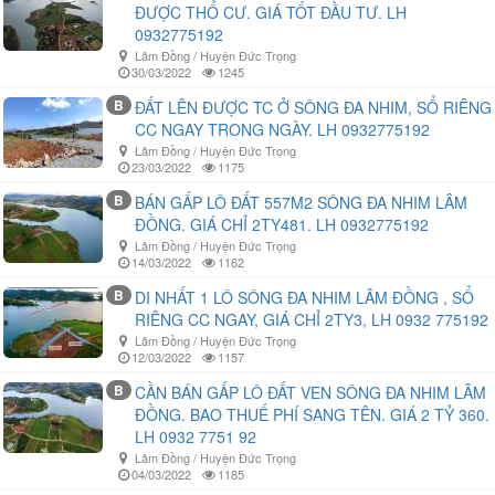
ĐƯỢC THỔ CƯ. GIÁ TỐT ĐẦU TƯ. LH
0932775192
Lâm Đồng / Huyện Đức Trọng
30/03/2022
1245
B
ĐẤT LÊN ĐƯỢC TC Ở SÔNG ĐA NHIM, SỔ RIÊNG
CC NGAY TRONG NGÀY. LH 0932775192
Lâm Đồng / Huyện Đức Trọng
23/03/2022
1175
B
BÁN GẤP LÔ ĐẤT 557M2 SÔNG ĐA NHIM LÂM
ĐỒNG. GIÁ CHỈ 2TY481. LH 0932775192
Lâm Đồng / Huyện Đức Trọng
14/03/2022
1162
B
DI NHẤT 1 LÔ SÔNG ĐA NHIM LÂM ĐỒNG , SỔ
RIÊNG CC NGAY, GIÁ CHỈ 2TY3, LH 0932 775192
Lâm Đồng / Huyện Đức Trọng
12/03/2022
1157
B
CẦN BÁN GẤP LÔ ĐẤT VEN SÔNG ĐA NHIM LÂM
ĐỒNG. BAO THUẾ PHÍ SANG TÊN. GIÁ 2 TỶ 360.
LH 0932 7751 92
Lâm Đồng / Huyện Đức Trọng
04/03/2022
1185