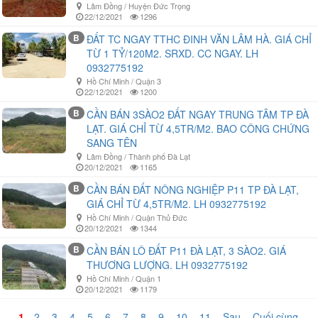
Lâm Đồng / Huyện Đức Trọng
22/12/2021
1296
B
ĐẤT TC NGAY TTHC ĐINH VĂN LÂM HÀ. GIÁ CHỈ
TỪ 1 TỶ/120M2. SRXD. CC NGAY. LH
0932775192
Hồ Chí Minh / Quận 3
22/12/2021
1200
B
CẦN BÁN 3SÀO2 ĐẤT NGAY TRUNG TÂM TP ĐÀ
LẠT. GIÁ CHỈ TỪ 4,5TR/M2. BAO CÔNG CHỨNG
SANG TÊN
Lâm Đồng / Thành phố Đà Lạt
20/12/2021
1165
B
CẦN BÁN ĐẤT NÔNG NGHIỆP P11 TP ĐÀ LẠT,
GIÁ CHỈ TỪ 4,5TR/M2. LH 0932775192
Hồ Chí Minh / Quận Thủ Đức
20/12/2021
1344
B
CẦN BÁN LÔ ĐẤT P11 ĐÀ LẠT, 3 SÀO2. GIÁ
THƯƠNG LƯỢNG. LH 0932775192
Hồ Chí Minh / Quận 1
20/12/2021
1179
1
2
3
4
5
6
7
8
9
10
11
Sau
Cuối cùng