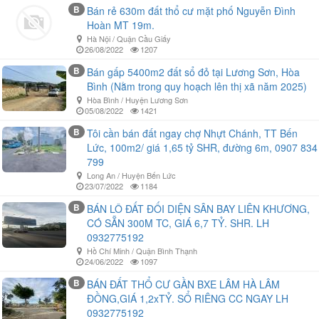
B
Bán rẻ 630m đất thổ cư mặt phố Nguyễn Đình
Hoàn MT 19m.
Hà Nội / Quận Cầu Giấy
26/08/2022
1207
B
Bán gấp 5400m2 đất sổ đỏ tại Lương Sơn, Hòa
Bình (Nằm trong quy hoạch lên thị xã năm 2025)
Hòa Bình / Huyện Lương Sơn
05/08/2022
1421
B
Tôi cần bán đất ngay chợ Nhựt Chánh, TT Bến
Lức, 100m2/ giá 1,65 tỷ SHR, đường 6m, 0907 834
799
Long An / Huyện Bến Lức
23/07/2022
1184
B
BÁN LÔ ĐẤT ĐỐI DIỆN SÂN BAY LIÊN KHƯƠNG,
CÓ SẴN 300M TC, GIÁ 6,7 TỶ. SHR. LH
0932775192
Hồ Chí Minh / Quận Bình Thạnh
24/06/2022
1097
B
BÁN ĐẤT THỔ CƯ GẦN BXE LÂM HÀ LÂM
ĐỒNG,GIÁ 1,2xTỶ. SỔ RIÊNG CC NGAY LH
0932775192