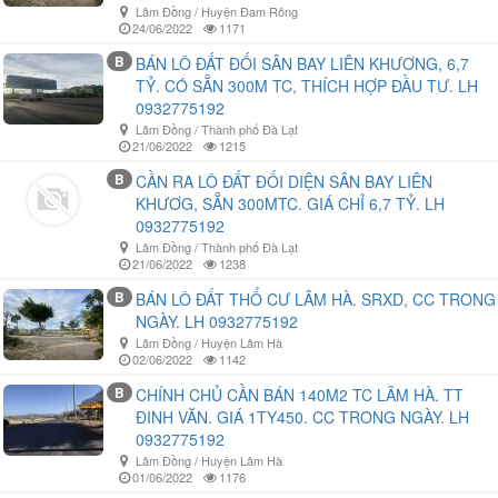
Lâm Đồng / Huyện Đam Rông
24/06/2022
1171
B
BÁN LÔ ĐẤT ĐỐI SÂN BAY LIÊN KHƯƠNG, 6,7
TỶ. CÓ SẴN 300M TC, THÍCH HỢP ĐẦU TƯ. LH
0932775192
Lâm Đồng / Thành phố Đà Lạt
21/06/2022
1215
B
CẦN RA LÔ ĐẤT ĐỐI DIỆN SÂN BAY LIÊN
KHƯƠG, SẴN 300MTC. GIÁ CHỈ 6,7 TỶ. LH
0932775192
Lâm Đồng / Thành phố Đà Lạt
21/06/2022
1238
B
BÁN LÔ ĐẤT THỔ CƯ LÂM HÀ. SRXD, CC TRONG
NGÀY. LH 0932775192
Lâm Đồng / Huyện Lâm Hà
02/06/2022
1142
B
CHÍNH CHỦ CẦN BÁN 140M2 TC LÂM HÀ. TT
ĐINH VĂN. GIÁ 1TY450. CC TRONG NGÀY. LH
0932775192
Lâm Đồng / Huyện Lâm Hà
01/06/2022
1176