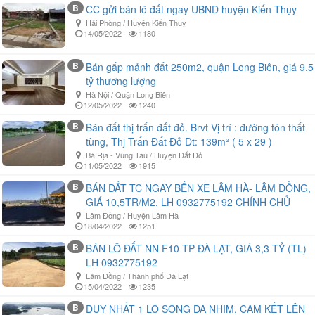
B
CC gửi bán lô đất ngay UBND huyện Kiến Thụy
Hải Phòng / Huyện Kiến Thuỵ
14/05/2022
1180
B
Bán gấp mảnh đất 250m2, quận Long Biên, giá 9,5
tỷ thương lượng
Hà Nội / Quận Long Biên
12/05/2022
1240
B
Bán đất thị trấn đất đỏ. Brvt Vị trí : đường tôn thất
tùng, Thj Trấn Đất Đỏ Dt: 139m² ( 5 x 29 )
Bà Rịa - Vũng Tàu / Huyện Đất Đỏ
11/05/2022
1915
B
BÁN ĐẤT TC NGAY BẾN XE LÂM HÀ- LÂM ĐỒNG,
GIÁ 10,5TR/M2. LH 0932775192 CHÍNH CHỦ
Lâm Đồng / Huyện Lâm Hà
18/04/2022
1251
B
BÁN LÔ ĐẤT NN F10 TP ĐÀ LẠT, GIÁ 3,3 TỶ (TL)
LH 0932775192
Lâm Đồng / Thành phố Đà Lạt
15/04/2022
1235
B
DUY NHẤT 1 LÔ SÔNG ĐA NHIM, CAM KẾT LÊN