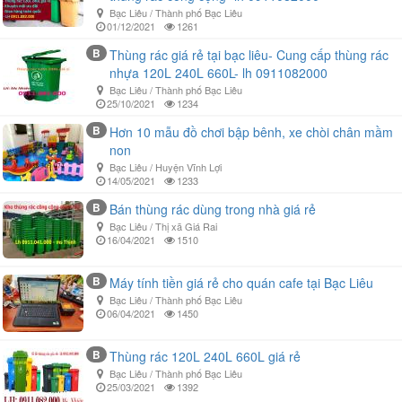
Bạc Liêu / Thành phố Bạc Liêu
01/12/2021
1261
B
Thùng rác giá rẻ tại bạc liêu- Cung cấp thùng rác
nhựa 120L 240L 660L- lh 0911082000
Bạc Liêu / Thành phố Bạc Liêu
25/10/2021
1234
B
Hơn 10 mẫu đồ chơi bập bênh, xe chòi chân mầm
non
Bạc Liêu / Huyện Vĩnh Lợi
14/05/2021
1233
B
Bán thùng rác dùng trong nhà giá rẻ
Bạc Liêu / Thị xã Giá Rai
16/04/2021
1510
B
Máy tính tiền giá rẻ cho quán cafe tại Bạc Liêu
Bạc Liêu / Thành phố Bạc Liêu
06/04/2021
1450
B
Thùng rác 120L 240L 660L giá rẻ
Bạc Liêu / Thành phố Bạc Liêu
25/03/2021
1392