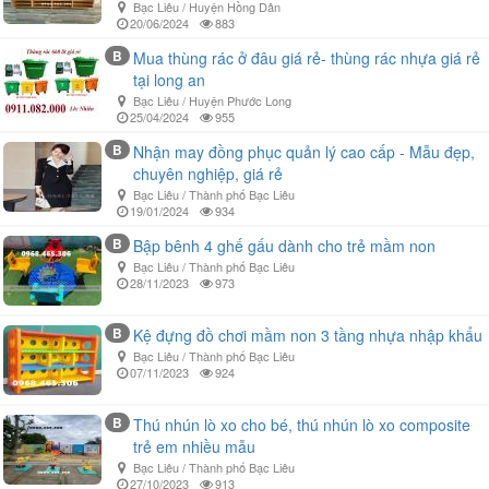
Bạc Liêu / Huyện Hồng Dân
20/06/2024
883
B
Mua thùng rác ở đâu giá rẻ- thùng rác nhựa giá rẻ
tại long an
Bạc Liêu / Huyện Phước Long
25/04/2024
955
B
Nhận may đồng phục quản lý cao cấp - Mẫu đẹp,
chuyên nghiệp, giá rẻ
Bạc Liêu / Thành phố Bạc Liêu
19/01/2024
934
B
Bập bênh 4 ghế gấu dành cho trẻ mầm non
Bạc Liêu / Thành phố Bạc Liêu
28/11/2023
973
B
Kệ đựng đồ chơi mầm non 3 tầng nhựa nhập khẩu
Bạc Liêu / Thành phố Bạc Liêu
07/11/2023
924
B
Thú nhún lò xo cho bé, thú nhún lò xo composite
trẻ em nhiều mẫu
Bạc Liêu / Thành phố Bạc Liêu
27/10/2023
913