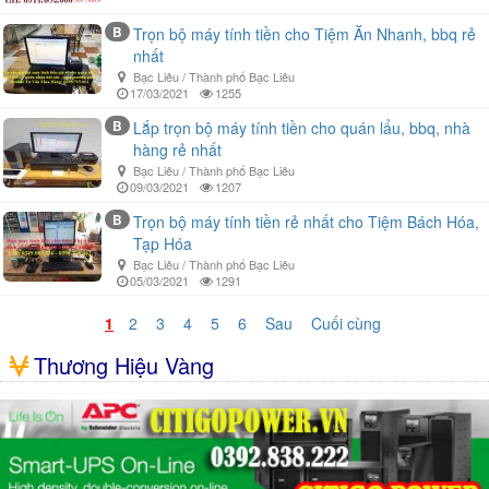
B
Trọn bộ máy tính tiền cho Tiệm Ăn Nhanh, bbq rẻ
nhất
Bạc Liêu / Thành phố Bạc Liêu
17/03/2021
1255
B
Lắp trọn bộ máy tính tiền cho quán lẩu, bbq, nhà
hàng rẻ nhất
Bạc Liêu / Thành phố Bạc Liêu
09/03/2021
1207
B
Trọn bộ máy tính tiền rẻ nhất cho Tiệm Bách Hóa,
Tạp Hóa
Bạc Liêu / Thành phố Bạc Liêu
05/03/2021
1291
1
2
3
4
5
6
Sau
Cuối cùng
Thương Hiệu Vàng