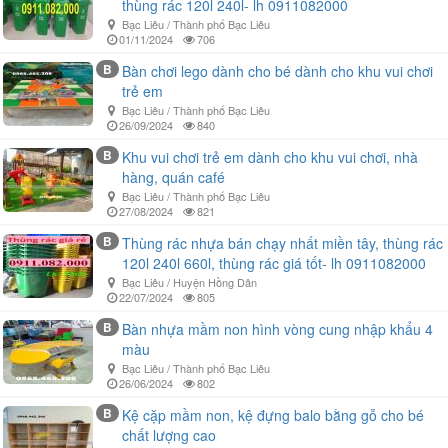
thùng rác 120l 240l- lh 0911082000
Bạc Liêu / Thành phố Bạc Liêu
01/11/2024
706
B
Bàn chơi lego dành cho bé dành cho khu vui chơi
trẻ em
Bạc Liêu / Thành phố Bạc Liêu
26/09/2024
840
B
Khu vui chơi trẻ em dành cho khu vui chơi, nhà
hàng, quán café
Bạc Liêu / Thành phố Bạc Liêu
27/08/2024
821
B
Thùng rác nhựa bán chạy nhất miền tây, thùng rác
120l 240l 660l, thùng rác giá tốt- lh 0911082000
Bạc Liêu / Huyện Hồng Dân
22/07/2024
805
B
Bàn nhựa mầm non hình vòng cung nhập khẩu 4
màu
Bạc Liêu / Thành phố Bạc Liêu
26/06/2024
802
B
Kệ cặp mầm non, kệ đựng balo bằng gỗ cho bé
chất lượng cao