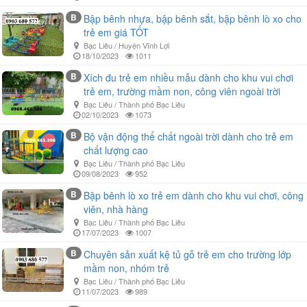
B
Bập bênh nhựa, bập bênh sắt, bập bênh lò xo cho
trẻ em giá TỐT
Bạc Liêu / Huyện Vĩnh Lợi
18/10/2023
1011
B
Xích đu trẻ em nhiều mẫu dành cho khu vui chơi
trẻ em, trường mầm non, công viên ngoài trời
Bạc Liêu / Thành phố Bạc Liêu
02/10/2023
1073
B
Bộ vận động thể chất ngoài trời dành cho trẻ em
chất lượng cao
Bạc Liêu / Thành phố Bạc Liêu
09/08/2023
952
B
Bập bênh lò xo trẻ em dành cho khu vui chơi, công
viên, nhà hàng
Bạc Liêu / Thành phố Bạc Liêu
17/07/2023
1007
B
Chuyên sản xuất kệ tủ gỗ trẻ em cho trường lớp
mầm non, nhóm trẻ
Bạc Liêu / Thành phố Bạc Liêu
11/07/2023
989