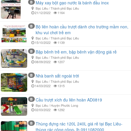
B
Máy xay bột gạo nước là bánh đầu inox
Bạc Liêu / Thành phố Bạc Liêu
21/12/2022
1164
B
Bộ liên hoàn cầu trượt dành cho trường mầm non,
khu vui chơi trẻ em
Bạc Liêu / Thành phố Bạc Liêu
15/10/2022
1139
B
Bập bênh trẻ em, bập bênh vận động giá rẻ
Bạc Liêu / Thành phố Bạc Liêu
08/09/2022
1207
B
Nhà banh sắt ngoài trời
Bạc Liêu / Thành phố Bạc Liêu
14/03/2022
1315
B
Cầu trượt xích đu liên hoàn AD0819
Bạc Liêu / Huyện Phước Long
02/03/2022
1292
B
Thùng đựng rác 120L 240L giá rẻ tại Bạc Liêu-
thùng rác công cộng- lh 0911082000