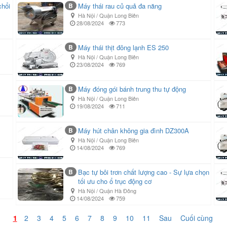
chổi
B
Máy thái rau củ quả đa năng
Hà Nội / Quận Long Biên
28/08/2024
773
B
Máy thái thịt đông lạnh ES 250
Hà Nội / Quận Long Biên
23/08/2024
769
B
Máy đóng gói bánh trung thu tự động
Hà Nội / Quận Long Biên
19/08/2024
711
B
Máy hút chân không gia đình DZ300A
Hà Nội / Quận Long Biên
14/08/2024
769
B
Bạc tự bôi trơn chất lượng cao - Sự lựa chọn
tối ưu cho ổ trục động cơ
Hà Nội / Quận Hà Đông
14/08/2024
759
1
2
3
4
5
6
7
8
9
10
11
Sau
Cuối cùng