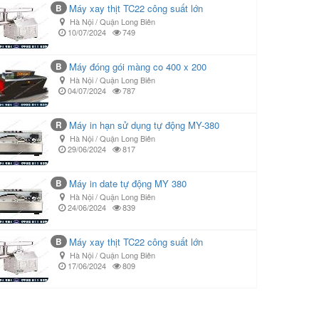
B
Máy xay thịt TC22 công suất lớn
Hà Nội / Quận Long Biên
10/07/2024
749
B
Máy đóng gói màng co 400 x 200
Hà Nội / Quận Long Biên
04/07/2024
787
R
Máy in hạn sử dụng tự động MY-380
Hà Nội / Quận Long Biên
29/06/2024
817
B
Máy in date tự động MY 380
Hà Nội / Quận Long Biên
24/06/2024
839
B
Máy xay thịt TC22 công suất lớn
Hà Nội / Quận Long Biên
17/06/2024
809