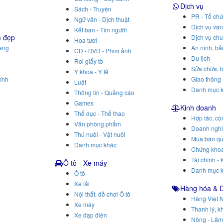
Dịch vụ
Sách - Truyện
PR - Tổ chứ
Ngữ văn - Dịch thuật
Dịch vụ vậ
Kết bạn - Tìm người
m đẹp
Dịch vụ ch
Hoa tươi
rang
An ninh, bả
CD - DVD - Phim ảnh
Du lịch
Rơi giấy tờ
Sửa chữa, b
Y khoa - Y tế
ính
Giao thông 
Luật
Danh mục 
Thông tin - Quảng cáo
Games
Kinh doanh
Thể dục - Thể thao
Hợp tác, cộ
Văn phòng phẩm
Doanh ngh
Thú nuôi - Vật nuôi
Mua bán q
Danh mục khác
Chứng khoá
Tài chính - 
Ô tô - Xe máy
Danh mục 
Ô tô
Xe tải
Hàng hóa & 
Nội thất, đồ chơi Ô tô
Hàng Việt 
Xe máy
Thanh lý, k
Xe đạp điện
Nông - Lâm