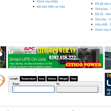
Danh mục khác
Đồ gỗ cao 
Mũ bảo hiểm xe máy
Vàng bạc -
Đồ cổ - Hà
Dệt may - V
Hóa chất - 
Danh mục 