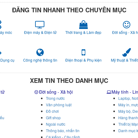
ĐĂNG TIN NHANH THEO CHUYÊN MỤC
Máy móc
Điện máy & Điện tử
Thời trang & Làm đẹp
Đời sống - Xã h
 Dụng cụ
Công nghệ thông tin
Điện thoại & Phụ kiện
Mỹ thuật & Thiết
XEM TIN THEO DANH MỤC
 tử
Đời sống - Xã hội
Máy tính - Li
Trong nước
Laptop, No
Văn phòng luật
Máy in, mực
Đồ chơi
Máy bộ, De
iếu
Gift shop
Hàng thanh
Ngoài nước
Thiết bị Mạ
Thông báo, nhắn tin
Danh mục 
Cá kiểng - Cây cảnh