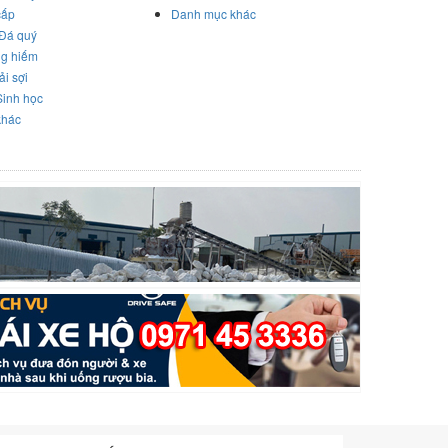
cấp
Danh mục khác
 Đá quý
ng hiếm
ải sợi
Sinh học
khác