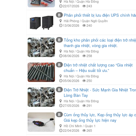
Hà Nội / Quận Hà Đông
22/07/2026
243
B
Phân phối thiết bị lưu điện UPS chính h
Hải Phòng / Quận Ngô Quyền
13/06/2026
240
B
Tổng kho phân phối các loại điện trở nhiệ
thanh gia nhiệt, vòng gia nhiệt.
Hà Nội / Quận Hà Đông
08/06/2026
258
B
Điện trở nhiệt chất lượng cao “Gia nhiệt
chuẩn – Hiệu suất tối ưu.”
Hà Nội / Quận Hà Đông
05/06/2026
250
B
Điện Trở Nhiệt - Sức Mạnh Gia Nhiệt Tro
Lòng Bàn Tay
Hà Nội / Quận Hà Đông
27/05/2026
291
B
Cùm ống thủy lực, Kẹp ống thủy lực áp 
Giá kẹp ống thủy lực hiện nay
Hồ Chí Minh / Quận 1
22/04/2026
265