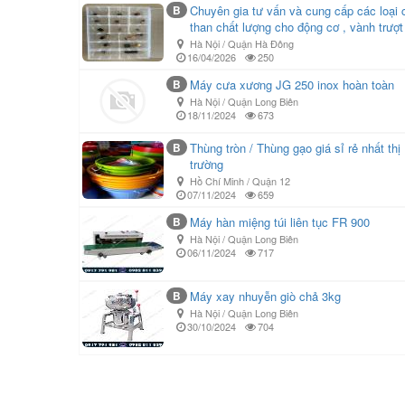
B
Chuyên gia tư vấn và cung cấp các loại 
than chất lượng cho động cơ , vành trượt
Hà Nội / Quận Hà Đông
16/04/2026
250
B
Máy cưa xương JG 250 inox hoàn toàn
Hà Nội / Quận Long Biên
18/11/2024
673
B
Thùng tròn / Thùng gạo giá sỉ rẻ nhất thị
trường
Hồ Chí Minh / Quận 12
07/11/2024
659
B
Máy hàn miệng túi liên tục FR 900
Hà Nội / Quận Long Biên
06/11/2024
717
B
Máy xay nhuyễn giò chả 3kg
Hà Nội / Quận Long Biên
30/10/2024
704