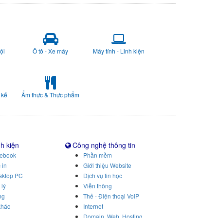
ội
Ô tô - Xe máy
Máy tính - Linh kiện
 kế
Ẩm thực & Thực phẩm
nh kiện
Công nghệ thông tin
tebook
Phần mềm
 in
Giới thiệu Website
sktop PC
Dịch vụ tin học
 lý
Viễn thông
ng
Thẻ - Điện thoại VoIP
khác
Internet
Domain, Web, Hosting