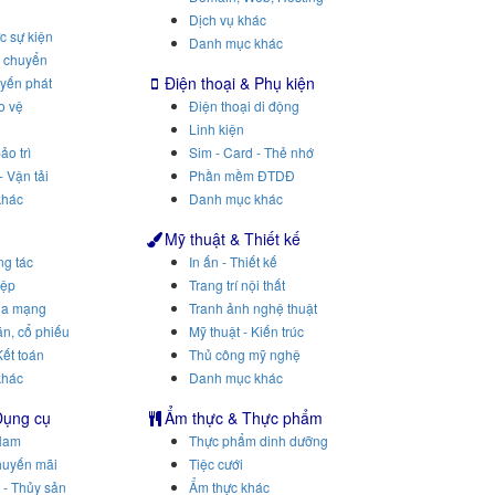
Dịch vụ khác
c sự kiện
Danh mục khác
n chuyển
Điện thoại & Phụ kiện
uyến phát
o vệ
Điện thoại di động
Linh kiện
ảo trì
Sim - Card - Thẻ nhớ
- Vận tải
Phần mềm ĐTDĐ
khác
Danh mục khác
Mỹ thuật & Thiết kế
ng tác
In ấn - Thiết kế
iệp
Trang trí nội thất
ua mạng
Tranh ảnh nghệ thuật
n, cổ phiếu
Mỹ thuật - Kiến trúc
Kết toán
Thủ công mỹ nghệ
khác
Danh mục khác
Dụng cụ
Ẩm thực & Thực phẩm
Nam
Thực phẩm dinh dưỡng
huyến mãi
Tiệc cưới
 - Thủy sản
Ẩm thực khác