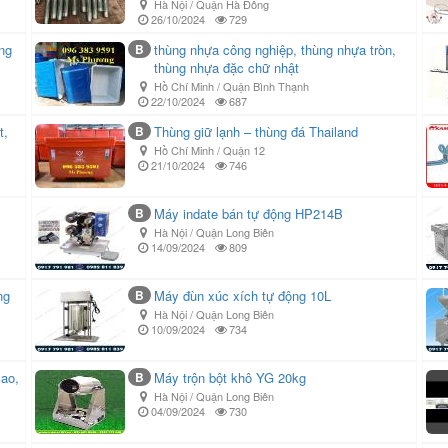
Hà Nội / Quận Hà Đông
26/10/2024
729
ãng
B
thùng nhựa công nghiệp, thùng nhựa tròn,
thùng nhựa đặc chữ nhật
Hồ Chí Minh / Quận Bình Thạnh
22/10/2024
687
t,
B
Thùng giữ lạnh – thùng đá Thailand
Hồ Chí Minh / Quận 12
21/10/2024
746
B
Máy indate bán tự động HP214B
Hà Nội / Quận Long Biên
14/09/2024
809
ng
B
Máy đùn xúc xích tự động 10L
Hà Nội / Quận Long Biên
10/09/2024
734
cao,
B
Máy trộn bột khô YG 20kg
Hà Nội / Quận Long Biên
04/09/2024
730