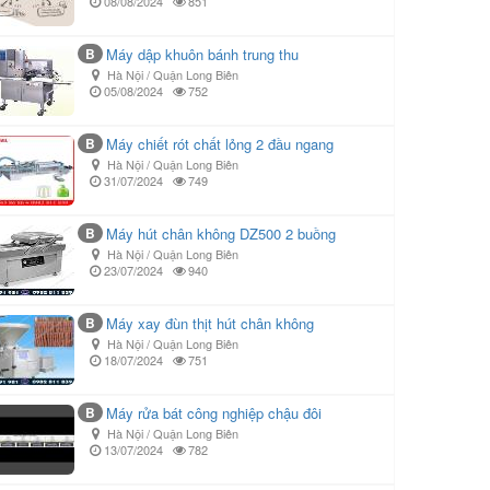
08/08/2024
851
B
Máy dập khuôn bánh trung thu
Hà Nội / Quận Long Biên
05/08/2024
752
B
Máy chiết rót chất lỏng 2 đầu ngang
Hà Nội / Quận Long Biên
31/07/2024
749
B
Máy hút chân không DZ500 2 buồng
Hà Nội / Quận Long Biên
23/07/2024
940
B
Máy xay đùn thịt hút chân không
Hà Nội / Quận Long Biên
18/07/2024
751
B
Máy rửa bát công nghiệp chậu đôi
Hà Nội / Quận Long Biên
13/07/2024
782