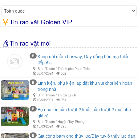
Tin rao vặt Golden VIP
Tin rao vặt mới
B
Khớp nối mềm busway, Dây đồng bện mạ thiếc
tiếp địa
Bình Thuận / Thành phố Phan Thiết
08/07/2024
862
B
Linh kiện, phụ kiện lắp đặt khu vui chơi liên hoàn
trong nhà
Bình Thuận / Thị xã La Gi
19/04/2024
934
B
Bộ nhà leo cầu trượt 2 khối, cầu trượt 2 mái nhà
giá rẻ
Bình Thuận / Huyện Tuy Phong
15/03/2024
895
B
Gia công bấm ống thủy lực/Dây tuy ô thủy lực đan