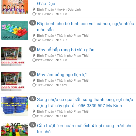
Giáo Dục
Bình Thuận / Huyện Đức Linh
18/03/2023
1068
B
Bập bênh cho bé hình con voi, cá heo, ngựa nhiều
màu sắc
Bình Thuận / Thành phố Phan Thiết
14/02/2023
1067
B
Máy nổ bắp rang bơ siêu giòn
Bình Thuận / Thành phố Phan Thiết
22/12/2022
1038
B
Máy làm bỏng ngô tiện lợi
Bình Thuận / Thành phố Phan Thiết
13/12/2022
1159
B
Sóng nhựa có quai sắt, sóng thanh long, sọt nhựa
đựng trái cây giá rẻ - 096 3839 597 Ms Kính
Bình Thuận / Thành phố Phan Thiết
31/10/2022
1118
B
Cầu trượt liên hoàn mái ếch 4 loại máng trượt cho
trẻ nhỏ