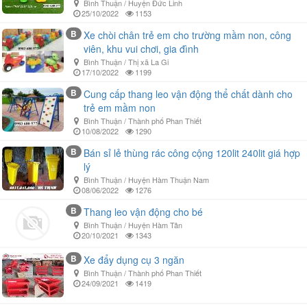
Bình Thuận / Huyện Đức Linh
25/10/2022
1153
B
Xe chòi chân trẻ em cho trường mầm non, công
viên, khu vui chơi, gia đình
Bình Thuận / Thị xã La Gi
17/10/2022
1199
B
Cung cấp thang leo vận động thể chất dành cho
trẻ em mầm non
Bình Thuận / Thành phố Phan Thiết
10/08/2022
1290
B
Bán sỉ lẻ thùng rác công cộng 120lit 240lit giá hợp
lý
Bình Thuận / Huyện Hàm Thuận Nam
08/06/2022
1276
B
Thang leo vận động cho bé
Bình Thuận / Huyện Hàm Tân
20/10/2021
1343
B
Xe đẩy dụng cụ 3 ngăn
Bình Thuận / Thành phố Phan Thiết
24/09/2021
1419