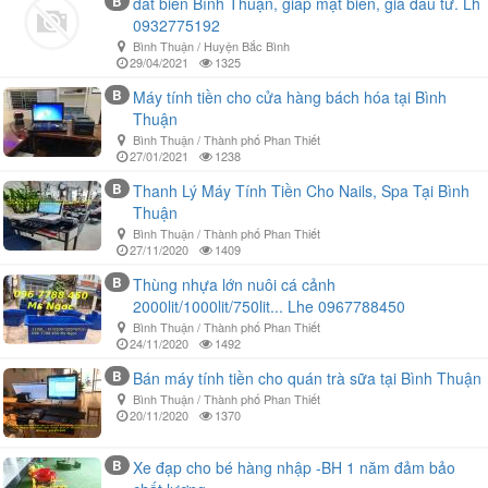
B
đất biển Bình Thuận, giáp mặt biển, giá đầu tư. Lh
0932775192
Bình Thuận / Huyện Bắc Bình
29/04/2021
1325
B
Máy tính tiền cho cửa hàng bách hóa tại Bình
Thuận
Bình Thuận / Thành phố Phan Thiết
27/01/2021
1238
B
Thanh Lý Máy Tính Tiền Cho Nails, Spa Tại Bình
Thuận
Bình Thuận / Thành phố Phan Thiết
27/11/2020
1409
B
Thùng nhựa lớn nuôi cá cảnh
2000lit/1000lit/750lit... Lhe 0967788450
Bình Thuận / Thành phố Phan Thiết
24/11/2020
1492
B
Bán máy tính tiền cho quán trà sữa tại Bình Thuận
Bình Thuận / Thành phố Phan Thiết
20/11/2020
1370
B
Xe đạp cho bé hàng nhập -BH 1 năm đảm bảo