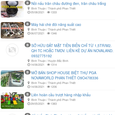
B
Nồi nấu trân châu đường đen, trân châu trắng
Bình Thuận / Thành phố Phan Thiết
05/08/2021
1333
B
Máy hái chè đôi năng suất cao
Bình Thuận / Thành phố Phan Thiết
06/07/2021
1346
B
SỞ HỮU ĐẤT MẶT TIỀN BIỂN CHỈ TỪ 1,5TR/M2.
QH TC HOẶC TMDV. LIỀN KỀ DỰ ÁN NOVALAND.
0932775192
Bình Thuận / Huyện Bắc Bình
14/06/2021
1314
B
MỞ BÁN SHOP HOUSE BIỆT THỰ PGA
NOVAWORLD PHAN THIẾT O9O47I8336
Bình Thuận / Thành phố Phan Thiết
14/06/2021
1206
B
Liên hoàn cầu trượt hàng nhập khẩu
Bình Thuận / Thành phố Phan Thiết
29/05/2021
1383