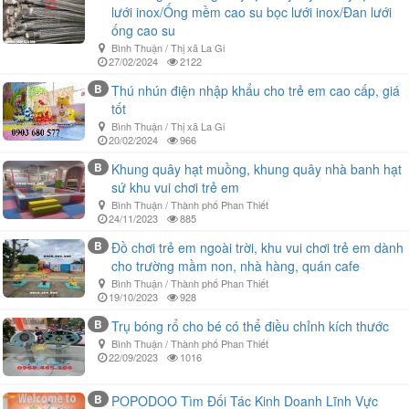
lưới inox/Ống mềm cao su bọc lưới inox/Đan lưới
ống cao su
Bình Thuận / Thị xã La Gi
27/02/2024
2122
B
Thú nhún điện nhập khẩu cho trẻ em cao cấp, giá
tốt
Bình Thuận / Thị xã La Gi
20/02/2024
966
B
Khung quây hạt muồng, khung quây nhà banh hạt
sứ khu vui chơi trẻ em
Bình Thuận / Thành phố Phan Thiết
24/11/2023
885
B
Đồ chơi trẻ em ngoài trời, khu vui chơi trẻ em dành
cho trường mầm non, nhà hàng, quán cafe
Bình Thuận / Thành phố Phan Thiết
19/10/2023
928
B
Trụ bóng rổ cho bé có thể điều chỉnh kích thước
Bình Thuận / Thành phố Phan Thiết
22/09/2023
1016
B
POPODOO Tìm Đối Tác Kinh Doanh Lĩnh Vực